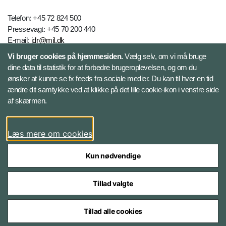
Telefon: +45 72 824 500
Pressevagt: +45 70 200 440
E-mail:
jdr@mil.dk
Vi bruger cookies på hjemmesiden.
Vælg selv, om vi må bruge
dine data til statistik for at forbedre brugeroplevelsen, og om du
Databeskyttelse
ønsker at kunne se fx feeds fra sociale medier. Du kan til hver en tid
ændre dit samtykke ved at klikke på det lille cookie-ikon i venstre side
Følg Jydske Dragonregiment
af skærmen.
Facebook
Læs mere om cookies
Kun nødvendige
Tillad valgte
Styrelser og myndigheder under Forsvarsministeriet
Tillad alle cookies