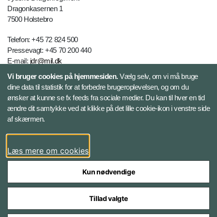
Dragonkasernen 1
7500 Holstebro
Telefon: +45 72 824 500
Pressevagt: +45 70 200 440
E-mail:
jdr@mil.dk
Vi bruger cookies på hjemmesiden.
Vælg selv, om vi må bruge
dine data til statistik for at forbedre brugeroplevelsen, og om du
Databeskyttelse
ønsker at kunne se fx feeds fra sociale medier. Du kan til hver en tid
ændre dit samtykke ved at klikke på det lille cookie-ikon i venstre side
Følg Jydske Dragonregiment
af skærmen.
Facebook
Læs mere om cookies
Kun nødvendige
Tillad valgte
Styrelser og myndigheder under Forsvarsministeriet