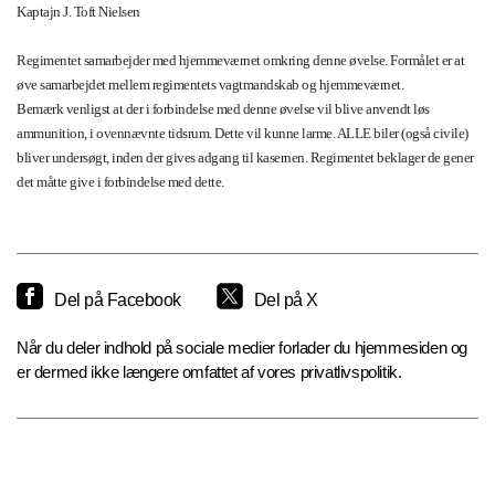
Kaptajn J. Toft Nielsen
Regimentet samarbejder med hjemmeværnet omkring denne øvelse. Formålet er at
øve samarbejdet mellem regimentets vagtmandskab og hjemmeværnet.
Bemærk venligst at der i forbindelse med denne øvelse vil blive anvendt løs
ammunition, i ovennævnte tidsrum. Dette vil kunne larme. ALLE biler (også civile)
bliver undersøgt, inden der gives adgang til kasernen. Regimentet beklager de gener
det måtte give i forbindelse med dette.
Del på Facebook
Del på X
Når du deler indhold på sociale medier forlader du hjemmesiden og
er dermed ikke længere omfattet af vores privatlivspolitik.