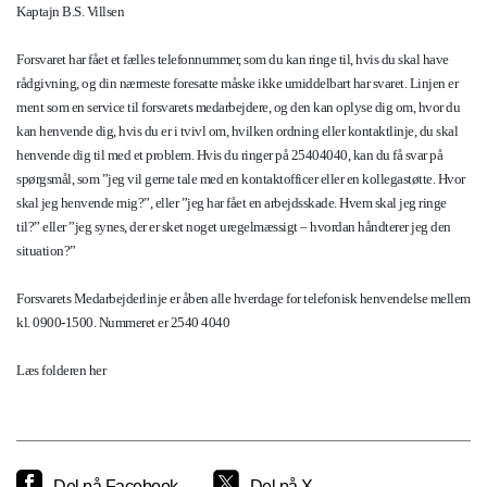
Kaptajn B.S. Villsen
Forsvaret har fået et fælles telefonnummer, som du kan ringe til, hvis du skal have
rådgivning, og din nærmeste foresatte måske ikke umiddelbart har svaret. Linjen er
ment som en service til forsvarets medarbejdere, og den kan oplyse dig om, hvor du
kan henvende dig, hvis du er i tvivl om, hvilken ordning eller kontaktlinje, du skal
henvende dig til med et problem. Hvis du ringer på 25404040, kan du få svar på
spørgsmål, som ”jeg vil gerne tale med en kontaktofficer eller en kollegastøtte. Hvor
skal jeg henvende mig?”, eller ”jeg har fået en arbejdsskade. Hvem skal jeg ringe
til?” eller ”jeg synes, der er sket noget uregelmæssigt – hvordan håndterer jeg den
situation?”
Forsvarets Medarbejderlinje er åben alle hverdage for telefonisk henvendelse mellem
kl. 0900-1500. Nummeret er 2540 4040
Læs folderen her
Del på Facebook
Del på X