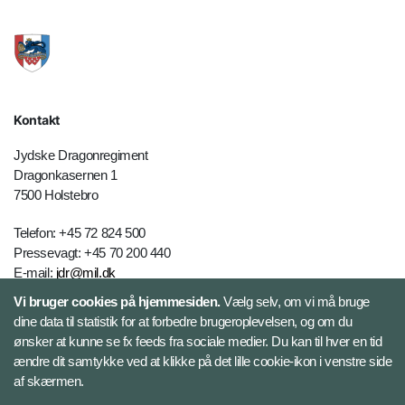
Kontakt
Jydske Dragonregiment
Dragonkasernen 1
7500 Holstebro
Telefon: +45 72 824 500
Pressevagt: +45 70 200 440
E-mail:
jdr@mil.dk
Vi bruger cookies på hjemmesiden.
Vælg selv, om vi må bruge
dine data til statistik for at forbedre brugeroplevelsen, og om du
Databeskyttelse
ønsker at kunne se fx feeds fra sociale medier. Du kan til hver en tid
ændre dit samtykke ved at klikke på det lille cookie-ikon i venstre side
Følg Jydske Dragonregiment
af skærmen.