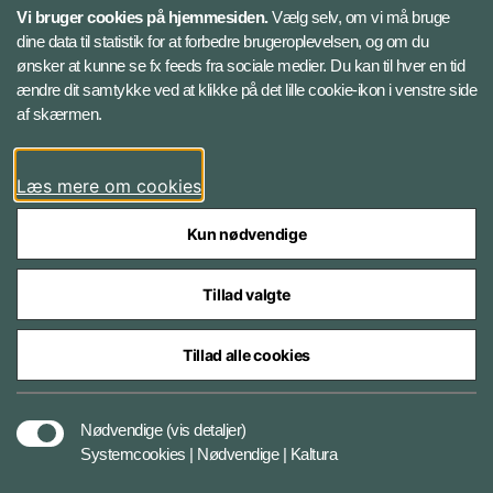
Vi bruger cookies på hjemmesiden.
Vælg selv, om vi må bruge
dine data til statistik for at forbedre brugeroplevelsen, og om du
Databeskyttelse
ønsker at kunne se fx feeds fra sociale medier. Du kan til hver en tid
ændre dit samtykke ved at klikke på det lille cookie-ikon i venstre side
Følg Jydske Dragonregiment
af skærmen.
Facebook
Læs mere om cookies
Kun nødvendige
Tillad valgte
Styrelser og myndigheder under Forsvarsministeriet
Tillad alle cookies
Databeskyttelse og ansvar
Nødvendige
(vis detaljer)
Systemcookies | Nødvendige | Kaltura
Cookiepolitik