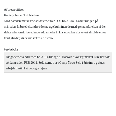
Af presseofficer
Kaptajn Jesper Toft Nielsen
Med paraden markerede soldaterne fra KFOR hold 31a 14 afslutningen på 8
måneders forberedelser, der i denne uge kulminerede med gennemførelsen af den
sidste missionsforberedende uddannelse i Holstebro. En sidste test af soldaternes
færdigheder, før de indsættes i Kosovo.
Faktaboks:
Dragonerne vender med hold 31a tilbage til Kosovo hvor regimentet ikke har haft
soldater siden FEB 2011. Soldaterne bor i Camp Novo Selo i Pristina og deres
arbejde består i at bevogte lejren.