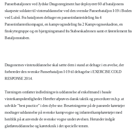
Panserbataljonen ved Jydske Dragonregiment har deployeret 60 af bataljonens
skarpeste soldater til vinteruddannelse ved den svenske Panserbataljon I-19 i Boden
ved Luleå. Fra bataljonen deltager en panserinfanterideling fra 4
Panserinfanterikompagni, en kampvognsdeling fra 2 Kampvognseskadron, en
finskyttegruppe og en bjærgningsmand fra Stabseskadronen samt et førerelement fra
Bataljonsstaben.
Dragonernes vinteruddannelse skal sætte dem i stand at deltage i en øvelse, der
forbereder den svenske Panserbataljon I-19 til deltagelse i EXERCISE COLD
RESPONSE 2014.
Træningen omfatter indledningsvis uddannelse af enkeltmand i basale
vinterkampsfærdigheder. Herefter afprøves dansk taktik og procedurer m.h.p. at
udvikle ”best practice” i den dybe sne. Besætningerne på de pansrede køretøjer
modtager uddannelse på svenske kampvogne og infanterikampkøretøjer med
henblik på at anvende de svenske vogne under øvelsen. Herunder indgår
glatføreuddannelse og køreteknik i det specielle terræn.