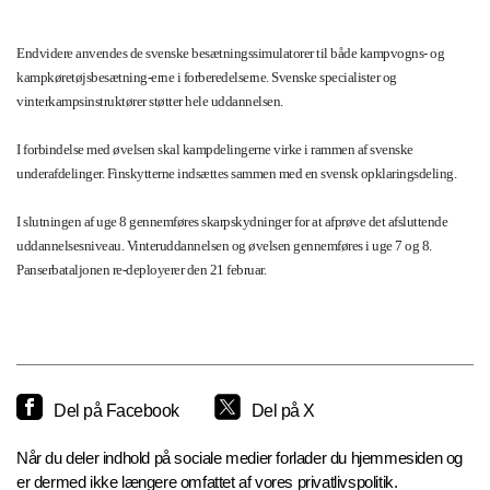
Endvidere anvendes de svenske besætningssimulatorer til både kampvogns- og
kampkøretøjsbesætning-erne i forberedelserne. Svenske specialister og
vinterkampsinstruktører støtter hele uddannelsen.
I forbindelse med øvelsen skal kampdelingerne virke i rammen af svenske
underafdelinger. Finskytterne indsættes sammen med en svensk opklaringsdeling.
I slutningen af uge 8 gennemføres skarpskydninger for at afprøve det afsluttende
uddannelsesniveau. Vinteruddannelsen og øvelsen gennemføres i uge 7 og 8.
Panserbataljonen re-deployerer den 21 februar.
Del på Facebook
Del på X
Når du deler indhold på sociale medier forlader du hjemmesiden og
er dermed ikke længere omfattet af vores privatlivspolitik.