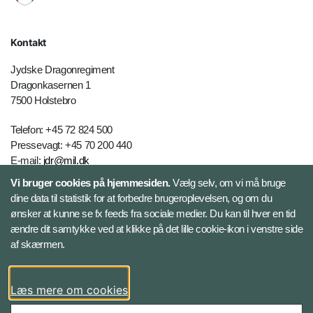
Kontakt
Jydske Dragonregiment
Dragonkasernen 1
7500 Holstebro
Telefon: +45 72 824 500
Pressevagt: +45 70 200 440
E-mail:
jdr@mil.dk
Vi bruger cookies på hjemmesiden.
Vælg selv, om vi må bruge
dine data til statistik for at forbedre brugeroplevelsen, og om du
Databeskyttelse
ønsker at kunne se fx feeds fra sociale medier. Du kan til hver en tid
ændre dit samtykke ved at klikke på det lille cookie-ikon i venstre side
Følg Jydske Dragonregiment
af skærmen.
Facebook
Læs mere om cookies