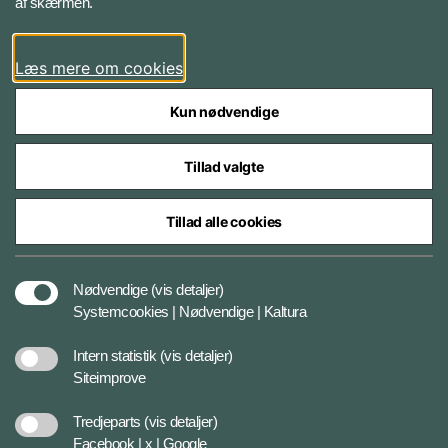
af skærmen.
Facebook
Læs mere om cookies
Kun nødvendige
Tillad valgte
Styrelser og myndigheder under Forsvarsministeriet
Tillad alle cookies
Databeskyttelse og ansvar
Nødvendige
(vis detaljer)
Systemcookies | Nødvendige | Kaltura
Cookiepolitik
Intern statistik
(vis detaljer)
Siteimprove
Tilgængelighedserklæring
Tredjeparts
(vis detaljer)
Facebook | x | Google