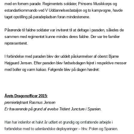
med en fornem parade. Regimentets soldater, Prinsens Musikkorps og
estandartkommando ved V Uddannelsesbataljon og to kampvogne, havde
taget opstilling på paradepladsen foran mindestenene.
Pårørende til faldne soldater var inviteret til at deltage i paraden, således de
sammen med regimentet kunne mindes deres faldne. Der var tre familier
repræsenteret.
I forbindelse med paraden blev der uddelt påskønnelser af oberst Bjarne
Højgaard Jensen. Efter paraden blev fødselsdagen fejret i respektive messer
med boller og varm kakao. Følgende blev på dagen hædret:
Årets Dragonofficer 2015:
premierløjtnant Rasmus Jensen
Er fraværende på grund af øvelse Trident Juncture i Spanien.
Han har indenfor et halvt år udført et grundig og omfattende arbejde i
forbindelse med to udenlandske deployeringer – hhv. Polen og Spanien.