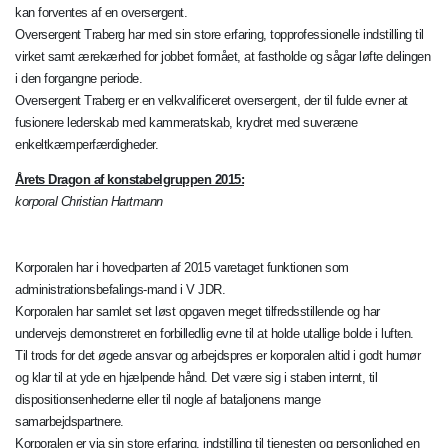
kan forventes af en oversergent.
Oversergent Traberg har med sin store erfaring, topprofessionelle indstilling til
virket samt ærekærhed for jobbet formået, at fastholde og sågar løfte delingen
i den forgangne periode.
Oversergent Traberg er en velkvalificeret oversergent, der til fulde evner at
fusionere lederskab med kammeratskab, krydret med suveræne
enkeltkæmperfærdigheder.
Årets Dragon af konstabelgruppen 2015:
korporal Christian Hartmann
Korporalen har i hovedparten af 2015 varetaget funktionen som
administrationsbefalings-mand i V JDR.
Korporalen har samlet set løst opgaven meget tilfredsstillende og har
undervejs demonstreret en forbilledlig evne til at holde utallige bolde i luften.
Til trods for det øgede ansvar og arbejdspres er korporalen altid i godt humør
og klar til at yde en hjælpende hånd. Det være sig i staben internt, til
dispositionsenhederne eller til nogle af bataljonens mange
samarbejdspartnere.
Korporalen er via sin store erfaring, indstilling til tjenesten og personlighed en