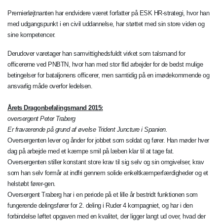
Premierløjtnanten har endvidere været forfatter på ESK HR-strategi, hvor han
med udgangspunkt i en civil uddannelse, har støttet med sin store viden og
sine kompetencer.
Derudover varetager han samvittighedsfuldt virket som talsmand for
officererne ved PNBTN, hvor han med stor flid arbejder for de bedst mulige
betingelser for bataljonens officerer, men samtidig på en imødekommende og
ansvarlig måde overfor ledelsen.
Årets Dragonbefalingsmand 2015:
oversergent Peter Traberg
Er fraværende på grund af øvelse Trident Juncture i Spanien.
Oversergenten lever og ånder for jobbet som soldat og fører. Han møder hver
dag på arbejde med et kæmpe smil på læben klar til at tage fat.
Oversergenten stiller konstant store krav til sig selv og sin omgivelser, krav
som han selv formår at indfri gennem solide enkeltkæmperfærdigheder og et
helstøbt fører-gen.
Oversergent Traberg har i en periode på et lille år bestridt funktionen som
fungerende delingsfører for 2. deling i Ruder 4 kompagniet, og har i den
forbindelse løftet opgaven med en kvalitet, der ligger langt ud over, hvad der