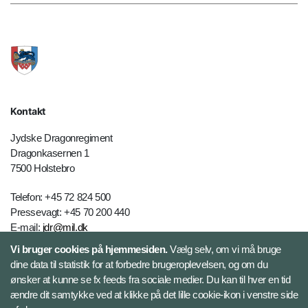
Kontakt
Jydske Dragonregiment
Dragonkasernen 1
7500 Holstebro
Telefon: +45 72 824 500
Pressevagt: +45 70 200 440
E-mail:
jdr@mil.dk
Vi bruger cookies på hjemmesiden.
Vælg selv, om vi må bruge
dine data til statistik for at forbedre brugeroplevelsen, og om du
Databeskyttelse
ønsker at kunne se fx feeds fra sociale medier. Du kan til hver en tid
ændre dit samtykke ved at klikke på det lille cookie-ikon i venstre side
Følg Jydske Dragonregiment