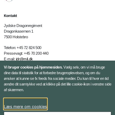
Kontakt
Jydske Dragonregiment
Dragonkasernen 1
7500 Holstebro
Telefon: +45 72 824 500
Pressevagt: +45 70 200 440
E-mail:
jdr@mil.dk
Vi bruger cookies på hjemmesiden.
Vælg selv, om vi må bruge
dine data til statistik for at forbedre brugeroplevelsen, og om du
Databeskyttelse
ønsker at kunne se fx feeds fra sociale medier. Du kan til hver en tid
ændre dit samtykke ved at klikke på det lille cookie-ikon i venstre side
Følg Jydske Dragonregiment
af skærmen.
Facebook
Læs mere om cookies