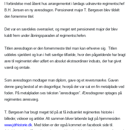
I forbindelse med åbent hus arrangementet i lørdags udnævnte regimentschef
B.H. Jensen en ny æresdragon. Pensioneret major T. Børgesen blev tildelt
den fornemme titel.
Det var en særdeles overrasket, og meget rørt pensioneret major der blev
kaldt frem under åbningsparaden af regimentschefen.
Titlen æresdragon er den fornemmeste titel man kan erhverve sig. Titlen
uddeles sjældent og kun i helt særlige tilfælde, hvor den pågældende har bragt
ære til regimentet eller udført en absolut ekstraordinær indsats, der har givet
værdi og omtale.
Som æresdragon modtager man diplom, gave og et reversmærke. Gaven
denne gang bestod af en dragonfigur, hvorpå der var sat en fin metalplade ved
foden. På metalpladen ses teksten ”æresdragon”. Æresdragoner optages på
regimentes æresvæg.
T. Børgesen har brugt meget tid på at få indsamlet regimentes historie i
billeder, videoer og artikler. Alt sammen bliver løbende lagt på hjemmesiden
www.jdrhistorie.dk
. Med tiden er der også kommet en facebook side til.