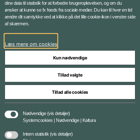
dine data til statistik for at forbedre brugeroplevelsen, og om du
Databeskyttelse
ønsker at kunne se fx feeds fra sociale medier. Du kan til hver en tid
ændre dit samtykke ved at klikke på det lille cookie-ikon i venstre side
Følg Jydske Dragonregiment
af skærmen.
Facebook
Læs mere om cookies
Kun nødvendige
Tillad valgte
Styrelser og myndigheder under Forsvarsministeriet
Tillad alle cookies
Databeskyttelse og ansvar
Nødvendige
(vis detaljer)
Systemcookies | Nødvendige | Kaltura
Cookiepolitik
Intern statistik
(vis detaljer)