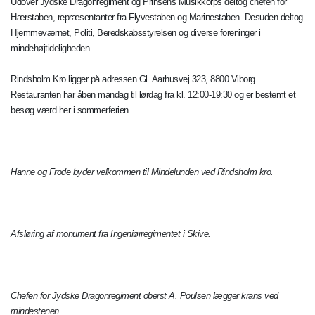
Udover Jydske Dragonregiment og Prinsens Musikkorps deltog chefen for
Hærstaben, repræsentanter fra Flyvestaben og Marinestaben. Desuden deltog
Hjemmeværnet, Politi, Beredskabsstyrelsen og diverse foreninger i
mindehøjtideligheden.
Rindsholm Kro ligger på adressen Gl. Aarhusvej 323, 8800 Viborg.
Restauranten har åben mandag til lørdag fra kl. 12:00-19:30 og er bestemt et
besøg værd her i sommerferien.
Hanne og Frode byder velkommen til Mindelunden ved Rindsholm kro.
Afsløring af monument fra Ingeniørregimentet i Skive.
Chefen for Jydske Dragonregiment oberst A. Poulsen lægger krans ved
mindestenen.