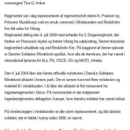
oversergent Tina G. Anker
Regimentet var i dag repræsenteret af regimentschef oberst A. Poulsen og
Prinsens Musikkorps ved en smuk ceremoni i Mindelunden ved Rindsholm
Kro lidt uden for Viborg.
Regimentet deltog den 4. juli 1849 med enheder fra 3. Dragonregiment, der
fordrev en Preussisk styrke og frelste Viborg fra udplyndring. Denne historiske
begivenhed udspillede sig ved Rindsholm Kro. På baggrund af denne episode
er Danske Soldaters Mindelund opstået, hvor alle de danskere, der har været i
international tjeneste for bl.a. FN, OSCE, EU og NATO, mindes.
Den 4. juli 2004 blev den første officielle mindesten i Danske Soldaters
Mindelund afsløret i kroens park. Der er senere kommet flere mindesten og
materiel til i mindelunden. I år blev der afsløret et flot monument fra
Ingeniørregimentet i Skive. På monumentet er der indgraveret
Ingeniørregimentes deltagelse i kampe, hvor danske soldater har været indsat.
På mindevæggen i mindelunden er alle værn repræsenteret, og alle danske
soldater, der er faldet i kamp siden 1956, er nævnt.