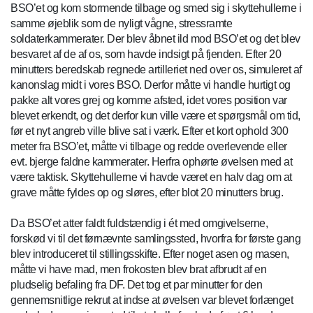
BSO’et og kom stormende tilbage og smed sig i skyttehullerne i
samme øjeblik som de nyligt vågne, stressramte
soldaterkammerater. Der blev åbnet ild mod BSO’et og det blev
besvaret af de af os, som havde indsigt på fjenden. Efter 20
minutters beredskab regnede artilleriet ned over os, simuleret af
kanonslag midt i vores BSO. Derfor måtte vi handle hurtigt og
pakke alt vores grej og komme afsted, idet vores position var
blevet erkendt, og det derfor kun ville være et spørgsmål om tid,
før et nyt angreb ville blive sat i værk. Efter et kort ophold 300
meter fra BSO’et, måtte vi tilbage og redde overlevende eller
evt. bjerge faldne kammerater. Herfra ophørte øvelsen med at
være taktisk. Skyttehullerne vi havde været en halv dag om at
grave måtte fyldes op og sløres, efter blot 20 minutters brug.
Da BSO’et atter faldt fuldstændig i ét med omgivelserne,
forskød vi til det førnævnte samlingssted, hvorfra for første gang
blev introduceret til stillingsskifte. Efter noget asen og masen,
måtte vi have mad, men frokosten blev brat afbrudt af en
pludselig befaling fra DF. Det tog et par minutter for den
gennemsnitlige rekrut at indse at øvelsen var blevet forlænget