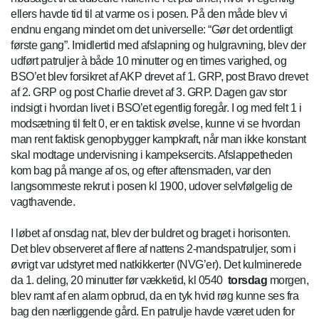
ellers havde tid til at varme os i posen. På den måde blev vi
endnu engang mindet om det universelle: “Gør det ordentligt
første gang”. Imidlertid med afslapning og hulgravning, blev der
udført patruljer à både 10 minutter og en times varighed, og
BSO’et blev forsikret af AKP drevet af 1. GRP, post Bravo drevet
af 2. GRP og post Charlie drevet af 3. GRP. Dagen gav stor
indsigt i hvordan livet i BSO’et egentlig foregår. I og med felt 1 i
modsætning til felt 0, er en taktisk øvelse, kunne vi se hvordan
man rent faktisk genopbygger kampkraft, når man ikke konstant
skal modtage undervisning i kampeksercits. Afslappetheden
kom bag på mange af os, og efter aftensmaden, var den
langsommeste rekrut i posen kl 1900, udover selvfølgelig de
vagthavende.
I løbet af onsdag nat, blev der buldret og braget i horisonten.
Det blev observeret af flere af nattens 2-mandspatruljer, som i
øvrigt var udstyret med natkikkerter (NVG’er). Det kulminerede
da 1. deling, 20 minutter før vækketid, kl 0540
torsdag
morgen,
blev ramt af en alarm opbrud, da en tyk hvid røg kunne ses fra
bag den nærliggende gård. En patrulje havde været uden for