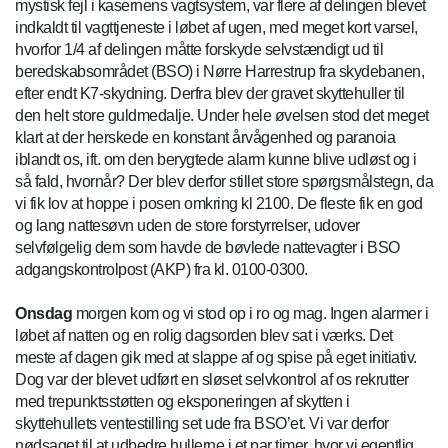
mystisk fejl i kasernens vagtsystem, var flere af delingen blevet
indkaldt til vagttjeneste i løbet af ugen, med meget kort varsel,
hvorfor 1/4 af delingen måtte forskyde selvstændigt ud til
beredskabsområdet (BSO) i Nørre Harrestrup fra skydebanen,
efter endt K7-skydning. Derfra blev der gravet skyttehuller til
den helt store guldmedalje. Under hele øvelsen stod det meget
klart at der herskede en konstant årvågenhed og paranoia
iblandt os, ift. om den berygtede alarm kunne blive udløst og i
så fald, hvornår? Der blev derfor stillet store spørgsmålstegn, da
vi fik lov at hoppe i posen omkring kl 2100. De fleste fik en god
og lang nattesøvn uden de store forstyrrelser, udover
selvfølgelig dem som havde de bøvlede nattevagter i BSO
adgangskontrolpost (AKP) fra kl. 0100-0300.
Onsdag
morgen kom og vi stod op i ro og mag. Ingen alarmer i
løbet af natten og en rolig dagsorden blev sat i værks. Det
meste af dagen gik med at slappe af og spise på eget initiativ.
Dog var der blevet udført en sløset selvkontrol af os rekrutter
med trepunktsstøtten og eksponeringen af skytten i
skyttehullets ventestilling set ude fra BSO’et. Vi var derfor
nødsaget til at udbedre hullerne i et par timer, hvor vi egentlig