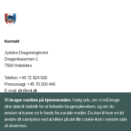
Kontakt
Jydske Dragonregiment
Dragonkasernen 1
7500 Holstebro
Telefon: +45 72 824 500
Pressevagt: +45 70 200 440
E-mail:
jdr@mil.dk
Vi bruger cookies på hjemmesiden.
Vælg selv, om vi må bruge
dine data til statistik for at forbedre brugeroplevelsen, og om du
Databeskyttelse
ønsker at kunne se fx feeds fra sociale medier. Du kan til hver en tid
ændre dit samtykke ved at klikke på det lille cookie-ikon i venstre side
Følg Jydske Dragonregiment
af skærmen.