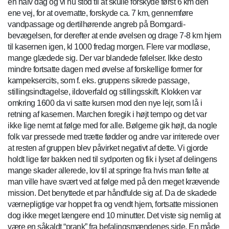
en halv dag og vi nu stod til at skulle forskyde først 6 km den
ene vej, for at overnatte, forskyde ca. 7 km, gennemføre
vandpassage og dertilhørende angreb på Bomgardi-
bevægelsen, for derefter at ende øvelsen og drage 7-8 km hjem
til kasernen igen, kl 1000 fredag morgen. Flere var modløse,
mange glædede sig. Der var blandede følelser. Ikke desto
mindre fortsatte dagen med øvelse af forskellige former for
kampeksercits, som f. eks. gruppens sikrede passage,
stillingsindtagelse, ildoverfald og stillingsskift. Klokken var
omkring 1600 da vi satte kursen mod den nye lejr, som lå i
retning af kasernen. Marchen foregik i højt tempo og det var
ikke lige nemt at følge med for alle. Bølgerne gik højt, da nogle
folk var pressede med trætte fødder og andre var irriterede over
at resten af gruppen blev påvirket negativt af dette. Vi gjorde
holdt lige før bakken ned til sydporten og fik i lyset af delingens
mange skader allerede, lov til at springe fra hvis man følte at
man ville have svært ved at følge med på den meget krævende
mission. Det benyttede et par håndfulde sig af. Da de skadede
værnepligtige var hoppet fra og vendt hjem, fortsatte missionen
dog ikke meget længere end 10 minutter. Det viste sig nemlig at
være en såkaldt “prank” fra befalingsmændenes side. En måde