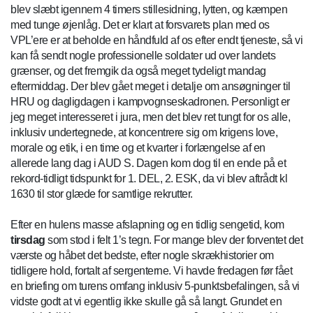
blev slæbt igennem 4 timers stillesidning, lytten, og kæmpen
med tunge øjenlåg. Det er klart at forsvarets plan med os
VPL’ere er at beholde en håndfuld af os efter endt tjeneste, så vi
kan få sendt nogle professionelle soldater ud over landets
grænser, og det fremgik da også meget tydeligt mandag
eftermiddag. Der blev gået meget i detalje om ansøgninger til
HRU og dagligdagen i kampvognseskadronen. Personligt er
jeg meget interesseret i jura, men det blev ret tungt for os alle,
inklusiv undertegnede, at koncentrere sig om krigens love,
morale og etik, i en time og et kvarter i forlængelse af en
allerede lang dag i AUD S. Dagen kom dog til en ende på et
rekord-tidligt tidspunkt for 1. DEL, 2. ESK, da vi blev aftrådt kl
1630 til stor glæde for samtlige rekrutter.
Efter en hulens masse afslapning og en tidlig sengetid, kom
tirsdag
som stod i felt 1’s tegn. For mange blev der forventet det
værste og håbet det bedste, efter nogle skrækhistorier om
tidligere hold, fortalt af sergenterne. Vi havde fredagen før fået
en briefing om turens omfang inklusiv 5-punktsbefalingen, så vi
vidste godt at vi egentlig ikke skulle gå så langt. Grundet en