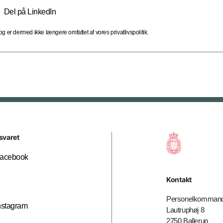
Del på LinkedIn
 er dermed ikke længere omfattet af vores privatlivspolitik.
svaret
acebook
Kontakt
X
Personelkomman
nstagram
Lautruphøj 8
2750 Ballerup