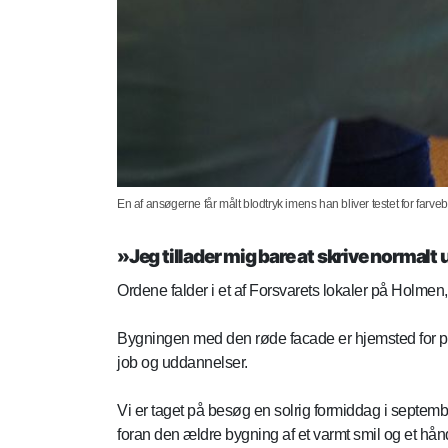
En af ansøgerne får målt blodtryk imens han bliver testet for farve
»Jeg tillader mig bare at skrive normal
Ordene falder i et af Forsvarets lokaler på Holm
Bygningen med den røde facade er hjemsted for psyk
job og uddannelser.
Vi er taget på besøg en solrig formiddag i septemb
foran den ældre bygning af et varmt smil og et hån