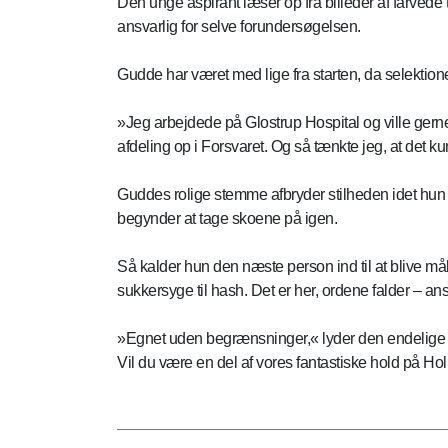
Den unge aspirant læser op fra billeder af farvede 
ansvarlig for selve forundersøgelsen.
Gudde har været med lige fra starten, da selektionen
»Jeg arbejdede på Glostrup Hospital og ville gerne 
afdeling op i Forsvaret. Og så tænkte jeg, at det kun
Guddes rolige stemme afbryder stilheden idet hun 
begynder at tage skoene på igen.
Så kalder hun den næste person ind til at blive målt 
sukkersyge til hash. Det er her, ordene falder – 
»Egnet uden begrænsninger,« lyder den endelige 
Vil du være en del af vores fantastiske hold på H