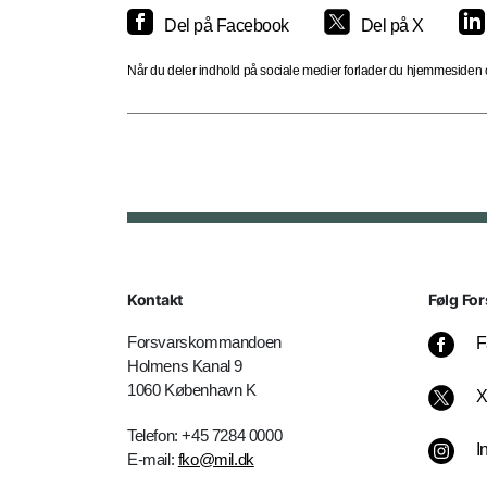
Del på Facebook
Del på X
Når du deler indhold på sociale medier forlader du hjemmesiden og
Kontakt
Følg For
Forsvarskommandoen
F
Holmens Kanal 9
1060 København K
Telefon: +45 7284 0000
I
E-mail:
fko@mil.dk