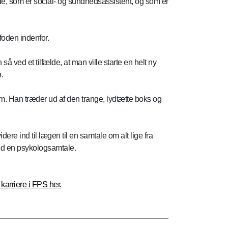
dde, som er social- og sundhedsassistent, og som er
 foden indenfor.
 ved et tilfælde, at man ville starte en helt ny
.
m. Han træder ud af den trange, lydtætte boks og
dere ind til lægen til en samtale om alt lige fra
med en psykologsamtale.
arriere i FPS her.