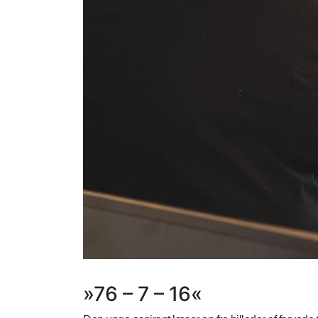
»76 – 7 – 16«