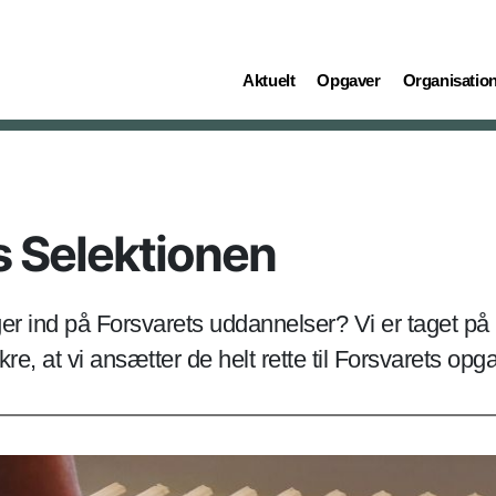
(current)
(current)
(current)
Aktuelt
Opgaver
Organisatio
s Selektionen
er ind på Forsvarets uddannelser? Vi er taget p
re, at vi ansætter de helt rette til Forsvarets opg