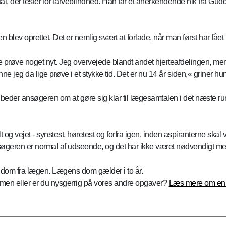
tal, der tester for farveblindhed. Han får et anerkendende nik fra Gu
 blev oprettet. Det er nemlig svært at forlade, når man først har fået
prøve noget nyt. Jeg overvejede blandt andet hjerteafdelingen, men så
ne jeg da lige prøve i et stykke tid. Det er nu 14 år siden,« griner hun
beder ansøgeren om at gøre sig klar til lægesamtalen i det næste ru
og vejet - synstest, høretest og forfra igen, inden aspiranterne skal vi
ansøgeren er normal af udseende, og det har ikke været nødvendigt 
dom fra lægen. Lægens dom gælder i to år.
olmen eller er du nysgerrig på vores andre opgaver?
Læs mere om en k