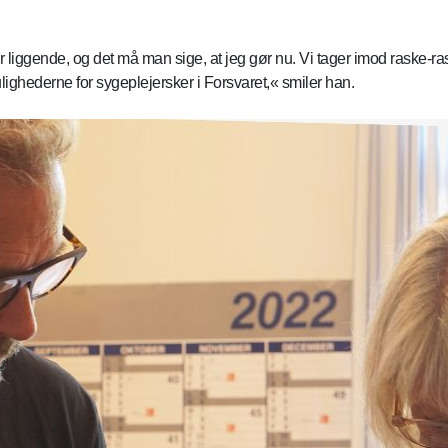
liggende, og det må man sige, at jeg gør nu. Vi tager imod raske-ras
mulighederne for sygeplejersker i Forsvaret,« smiler han.