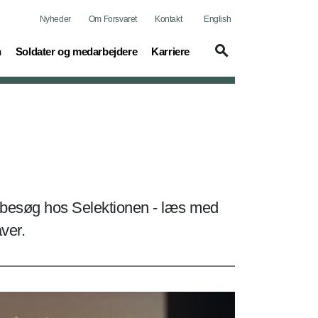
Nyheder
Om Forsvaret
Kontakt
English
(current)
(current)
n
Soldater og medarbejdere
Karriere
å besøg hos Selektionen - læs med
aver.