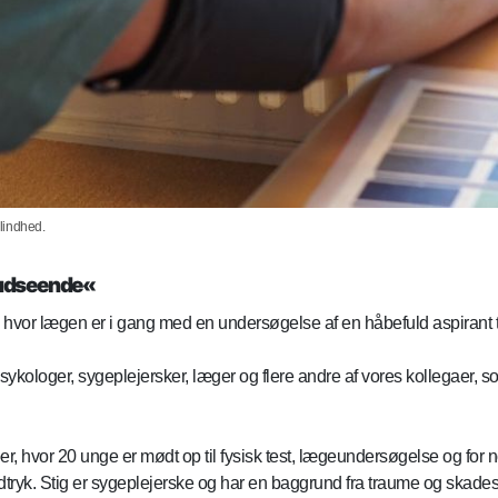
blindhed.
t udseende«
en, hvor lægen er i gang med en undersøgelse af en håbefuld aspira
ologer, sygeplejersker, læger og flere andre af vores kollegaer, som 
er, hvor 20 unge er mødt op til fysisk test, lægeundersøgelse og for 
dtryk. Stig er sygeplejerske og har en baggrund fra traume og skades