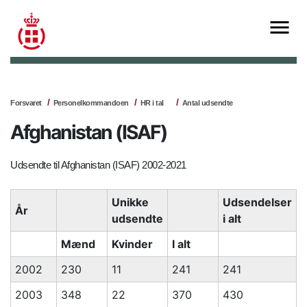
Forsvaret
Personelkommandoen
HR i tal
Antal udsendte
Afghanistan (ISAF)
Udsendte til Afghanistan (ISAF) 2002-2021
Unikke
Udsendelser
År
udsendte
i alt
Mænd
Kvinder
I alt
2002
230
11
241
241
2003
348
22
370
430