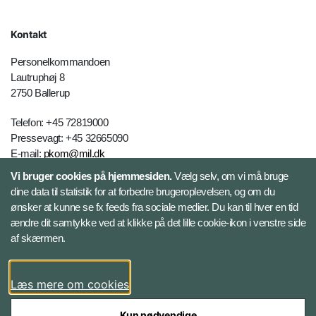
Kontakt
Personelkommandoen
Lautruphøj 8
2750 Ballerup
Telefon: +45 72819000
Pressevagt: +45 32665090
E-mail:
pkom@mil.dk
Vi bruger cookies på hjemmesiden.
Vælg selv, om vi må bruge
dine data til statistik for at forbedre brugeroplevelsen, og om du
Kontakt
ønsker at kunne se fx feeds fra sociale medier. Du kan til hver en tid
ændre dit samtykke ved at klikke på det lille cookie-ikon i venstre side
Følg Personelkommandoen
af skærmen.
LinkedIn
Læs mere om cookies
Kun nødvendige