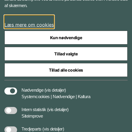
Følg Personelkommandoen
af skærmen.
LinkedIn
Læs mere om cookies
Kun nødvendige
Tillad valgte
Styrelser og myndigheder under Forsvarsministeriet
Tillad alle cookies
Databeskyttelse og ansvar
Nødvendige
(vis detaljer)
Systemcookies | Nødvendige | Kaltura
Cookiepolitik
Intern statistik
(vis detaljer)
Siteimprove
Tilgængelighedserklæring
Tredjeparts
(vis detaljer)