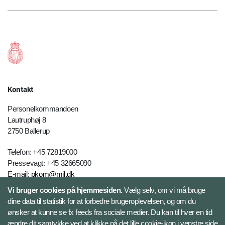
Kontakt
Personelkommandoen
Lautruphøj 8
2750 Ballerup
Telefon: +45 72819000
Pressevagt: +45 32665090
E-mail:
pkom@mil.dk
Vi bruger cookies på hjemmesiden.
Vælg selv, om vi må bruge
dine data til statistik for at forbedre brugeroplevelsen, og om du
Kontakt
ønsker at kunne se fx feeds fra sociale medier. Du kan til hver en tid
ændre dit samtykke ved at klikke på det lille cookie-ikon i venstre side