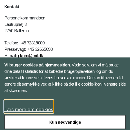
Kontakt
Personelkommandoen
Lautruphøj 8
2750 Ballerup
Telefon: +45 72819000
Pressevagt: +45 32665090
E-mail:
pkom@mil.dk
Vi bruger cookies på hjemmesiden.
Vælg selv, om vi må bruge
dine data til statistik for at forbedre brugeroplevelsen, og om du
Kontakt
ønsker at kunne se fx feeds fra sociale medier. Du kan til hver en tid
ændre dit samtykke ved at klikke på det lille cookie-ikon i venstre side
Følg Personelkommandoen
af skærmen.
LinkedIn
Læs mere om cookies
Kun nødvendige