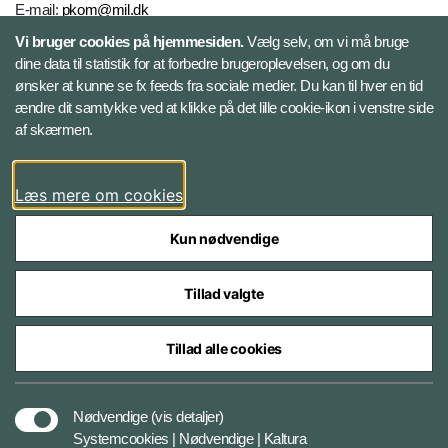
E-mail:
pkom@mil.dk
Vi bruger cookies på hjemmesiden.
Vælg selv, om vi må bruge
dine data til statistik for at forbedre brugeroplevelsen, og om du
Kontakt
ønsker at kunne se fx feeds fra sociale medier. Du kan til hver en tid
ændre dit samtykke ved at klikke på det lille cookie-ikon i venstre side
Følg Personelkommandoen
af skærmen.
LinkedIn
Læs mere om cookies
Kun nødvendige
Tillad valgte
Styrelser og myndigheder under Forsvarsministeriet
Tillad alle cookies
Databeskyttelse og ansvar
Nødvendige
(vis detaljer)
Systemcookies | Nødvendige | Kaltura