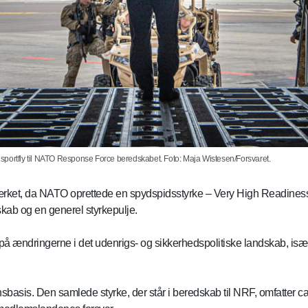
ransportfly til NATO Response Force beredskabet. Foto: Maja Wistesen/Forsvaret.
rstærket, da NATO oprettede en spydspidsstyrke – Very High Readine
kab og en generel styrkepulje.
 ændringerne i det udenrigs- og sikkerhedspolitiske landskab, især
asis. Den samlede styrke, der står i beredskab til NRF, omfatter ca.