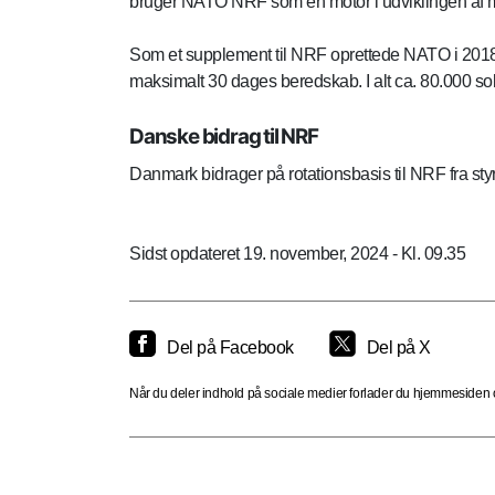
bruger NATO NRF som en motor i udviklingen af 
Som et supplement til NRF oprettede NATO i 2018 N
maksimalt 30 dages beredskab. I alt ca. 80.000 sol
Danske bidrag til NRF
Danmark bidrager på rotationsbasis til NRF fra sty
Sidst opdateret 19. november, 2024 - Kl. 09.35
Del på Facebook
Del på X
Når du deler indhold på sociale medier forlader du hjemmesiden og