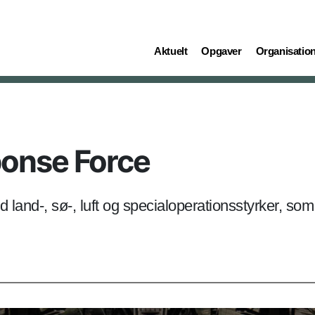
(current)
(current)
(current)
Aktuelt
Opgaver
Organisatio
onse Force
d land-, sø-, luft og specialoperationsstyrker, s