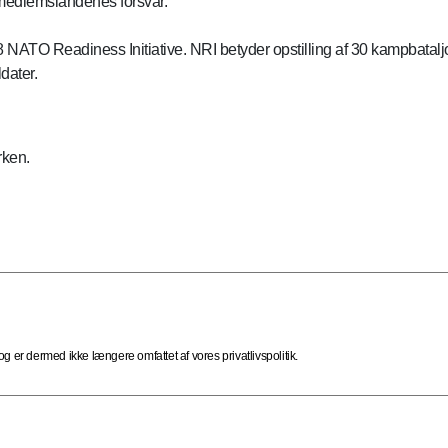
medlemslandenes forsvar.
ATO Readiness Initiative. NRI betyder opstilling af 30 kampbataljon
dater.
rken.
 er dermed ikke længere omfattet af vores privatlivspolitik.