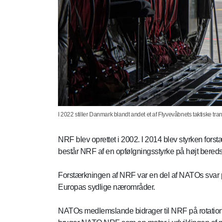
I 2022 stiller Danmark blandt andet et af Flyvevåbnets taktiske t
NRF blev oprettet i 2002. I 2014 blev styrken fo
består NRF af en opfølgningsstyrke på højt bereds
Forstærkningen af NRF var en del af NATOs svar på
Europas sydlige nærområder.
NATOs medlemslande bidrager til NRF på rotationsb