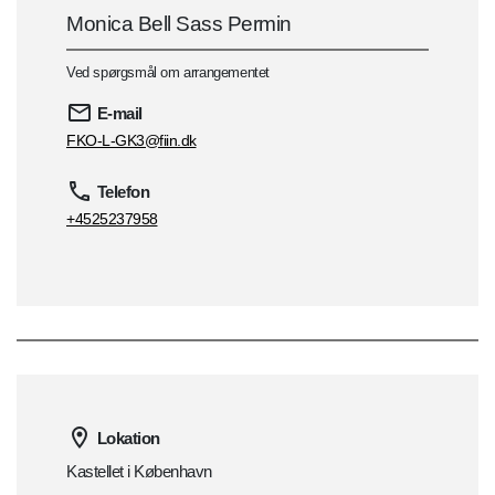
Monica Bell Sass Permin
Ved spørgsmål om arrangementet
E-mail
FKO-L-GK3@fiin.dk
Telefon
+4525237958
Lokation
Kastellet i København