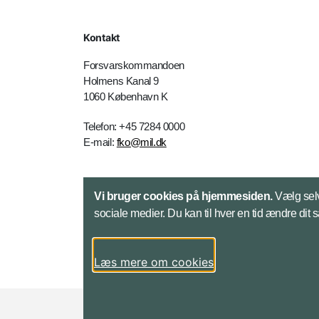
Kontakt
Forsvarskommandoen
Holmens Kanal 9
1060 København K
Telefon: +45 7284 0000
E-mail:
fko@mil.dk
Kontakt
Vi bruger cookies på hjemmesiden.
Vælg selv
sociale medier. Du kan til hver en tid ændre dit 
Læs mere om cookies
Styrelser og myndigheder under Forsvarsmini