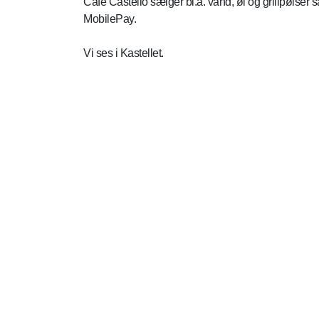
Café Castello sælger bl.a. vand, øl og grillpølser 
MobilePay.
Vi ses i Kastellet.