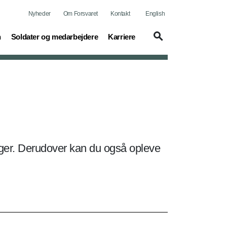
Nyheder
Om Forsvaret
Kontakt
English
(current)
(current)
n
Soldater og medarbejdere
Karriere
ger. Derudover kan du også opleve