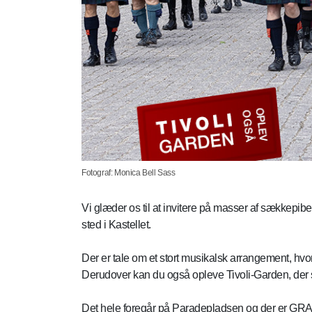
Fotograf: Monica Bell Sass
Vi glæder os til at invitere på masser af sækkepi
sted i Kastellet.
Der er tale om et stort musikalsk arrangement, hv
Derudover kan du også opleve Tivoli-Garden, der st
Det hele foregår på Paradepladsen og der er GRATI