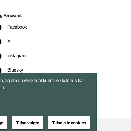
lg Forsvaret
Facebook
X
Instagram
Bluesky
sen, og om du ønsker at kunne se fx feeds fra
LinkedIn
en.
ge
Tillad valgte
Tillad alle cookies