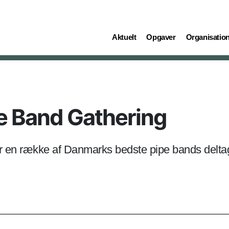
(current)
(current)
(current)
Aktuelt
Opgaver
Organisatio
 Band Gathering
or en række af Danmarks bedste pipe bands delta