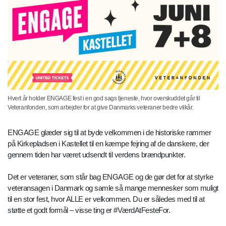
Hvert år holder ENGAGE fest i en god sags tjeneste, hvor overskuddet går til
Veteranfonden, som arbejder for at give Danmarks veteraner bedre vilkår.
ENGAGE glæder sig til at byde velkommen i de historiske rammer
på Kirkepladsen i Kastellet til en kæmpe fejring af de danskere, der
gennem tiden har været udsendt til verdens brændpunkter.
Det er veteraner, som står bag ENGAGE og de gør det for at styrke
veteransagen i Danmark og samle så mange mennesker som muligt
til en stor fest, hvor ALLE er velkommen. Du er således med til at
støtte et godt formål – visse ting er #VærdAtFesteFor.