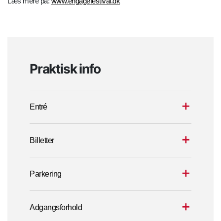
Læs mere på:
www.engagefestival.dk
Praktisk info
Entré
Billetter
Parkering
Adgangsforhold