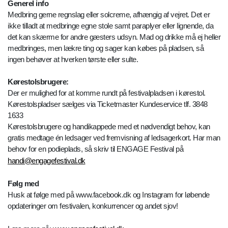
Generel info
Medbring gerne regnslag eller solcreme, afhængig af vejret. Det er
ikke tilladt at medbringe egne stole samt paraplyer eller lignende, da
det kan skærme for andre gæsters udsyn. Mad og drikke må ej heller
medbringes, men lækre ting og sager kan købes på pladsen, så
ingen behøver at hverken tørste eller sulte.
Kørestolsbrugere:
Der er mulighed for at komme rundt på festivalpladsen i kørestol.
Kørestolspladser sælges via Ticketmaster Kundeservice tlf. 3848
1633
Kørestolsbrugere og handikappede med et nødvendigt behov, kan
gratis medtage én ledsager ved fremvisning af ledsagerkort. Har man
behov for en podieplads, så skriv til ENGAGE Festival på
handi@engagefestival.dk
Følg med
Husk at følge med på www.facebook.dk og Instagram for løbende
opdateringer om festivalen, konkurrencer og andet sjov!