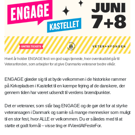
Hvert år holder ENGAGE fest i en god sags tjeneste, hvor overskuddet går til
Veteranfonden, som arbejder for at give Danmarks veteraner bedre vilkår.
ENGAGE glæder sig til at byde velkommen i de historiske rammer
på Kirkepladsen i Kastellet til en kæmpe fejring af de danskere, der
gennem tiden har været udsendt til verdens brændpunkter.
Det er veteraner, som står bag ENGAGE og de gør det for at styrke
veteransagen i Danmark og samle så mange mennesker som muligt
til en stor fest, hvor ALLE er velkommen. Du er således med til at
støtte et godt formål – visse ting er #VærdAtFesteFor.