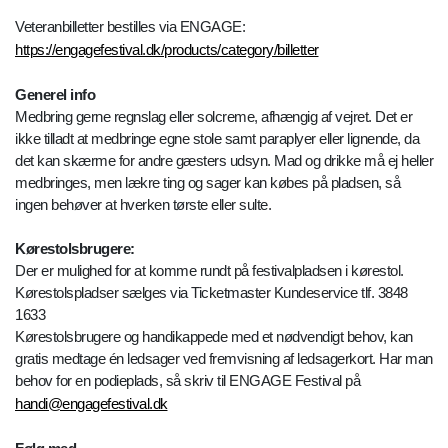
Veteranbilletter bestilles via ENGAGE:
https://engagefestival.dk/products/category/billetter
Generel info
Medbring gerne regnslag eller solcreme, afhængig af vejret. Det er
ikke tilladt at medbringe egne stole samt paraplyer eller lignende, da
det kan skærme for andre gæsters udsyn. Mad og drikke må ej heller
medbringes, men lækre ting og sager kan købes på pladsen, så
ingen behøver at hverken tørste eller sulte.
Kørestolsbrugere:
Der er mulighed for at komme rundt på festivalpladsen i kørestol.
Kørestolspladser sælges via Ticketmaster Kundeservice tlf. 3848
1633
Kørestolsbrugere og handikappede med et nødvendigt behov, kan
gratis medtage én ledsager ved fremvisning af ledsagerkort. Har man
behov for en podieplads, så skriv til ENGAGE Festival på
handi@engagefestival.dk