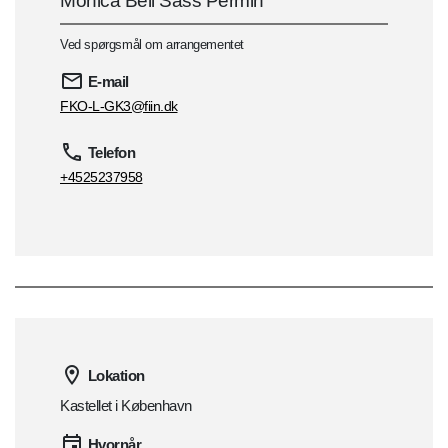
Monica Bell Sass Permin
Ved spørgsmål om arrangementet
E-mail
FKO-L-GK3@fiin.dk
Telefon
+4525237958
Lokation
Kastellet i København
Hvornår