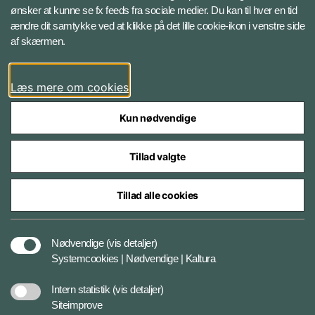
ønsker at kunne se fx feeds fra sociale medier. Du kan til hver en tid
ændre dit samtykke ved at klikke på det lille cookie-ikon i venstre side
Bluesky
af skærmen.
LinkedIn
Læs mere om cookies
Kun nødvendige
Tillad valgte
Styrelser og myndigheder under Forsvarsministeriet
Tillad alle cookies
Databeskyttelse og ansvar
Nødvendige
(vis detaljer)
Systemcookies | Nødvendige | Kaltura
Cookiepolitik
Intern statistik
(vis detaljer)
Siteimprove