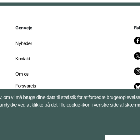
Genveje
Fø
Nyheder
Kontakt
Om os
Forsvarets
Whistleblowerordning
, om vi må bruge dine data til statistik for at forbedre brugeroplevel
English Edition
samtykke ved at klikke på det lille cookie-ikon i venstre side af skærm