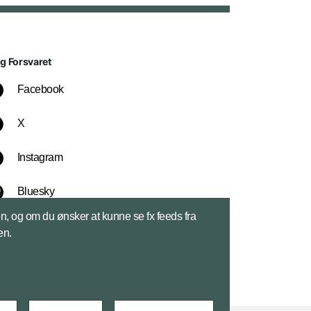
lg Forsvaret
Facebook
X
Instagram
Bluesky
sen, og om du ønsker at kunne se fx feeds fra
LinkedIn
en.