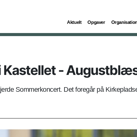
(current)
(current)
(current)
Aktuelt
Opgaver
Organisatio
Kastellet - Augustblæ
s fjerde Sommerkoncert. Det foregår på Kirkeplad