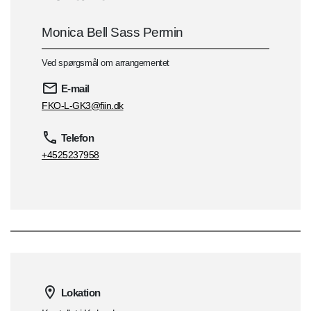
Monica Bell Sass Permin
Ved spørgsmål om arrangementet
E-mail
FKO-L-GK3@fiin.dk
Telefon
+4525237958
Lokation