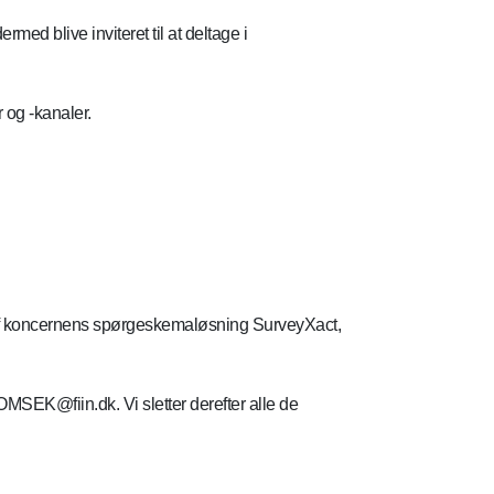
ed blive inviteret til at deltage i
 og -kanaler.
g af koncernens spørgeskemaløsning SurveyXact,
MSEK@fiin.dk. Vi sletter derefter alle de