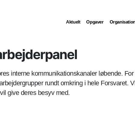
(current)
(current)
(current)
Aktuelt
Opgaver
Organisatio
arbejderpanel
 vores interne kommunikationskanaler løbende. Fo
edarbejdergrupper rundt omkring i hele Forsvaret. V
vil give deres besyv med.