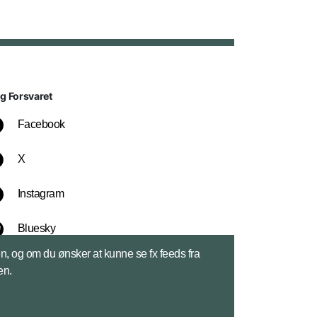
lg Forsvaret
Facebook
X
Instagram
Bluesky
sen, og om du ønsker at kunne se fx feeds fra
LinkedIn
en.