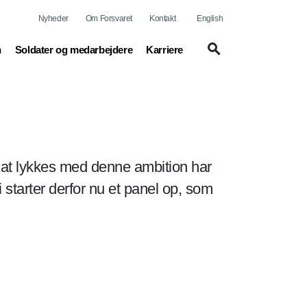
Nyheder
Om Forsvaret
Kontakt
English
(current)
(current)
n
Soldater og medarbejdere
Karriere
r at lykkes med denne ambition har
i starter derfor nu et panel op, som