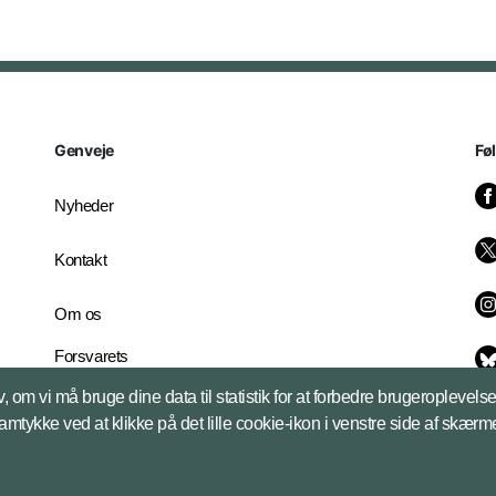
Genveje
Fø
Nyheder
Kontakt
Om os
Forsvarets
Whistleblowerordning
, om vi må bruge dine data til statistik for at forbedre brugeroplevel
English Edition
samtykke ved at klikke på det lille cookie-ikon i venstre side af skærm