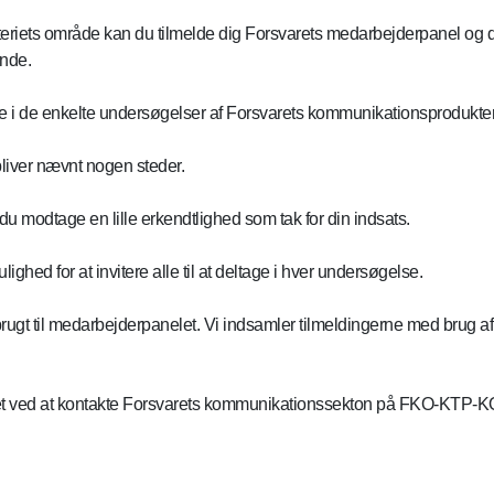
riets område kan du tilmelde dig Forsvarets medarbejderpanel og derm
ende.
ltage i de enkelte undersøgelser af Forsvarets kommunikationsprodukter
bliver nævnt nogen steder.
du modtage en lille erkendtlighed som tak for din indsats.
ighed for at invitere alle til at deltage i hver undersøgelse.
 brugt til medarbejderpanelet. Vi indsamler tilmeldingerne med bru
anelet ved at kontakte Forsvarets kommunikationssekton på FKO-KTP-KO