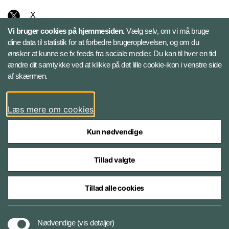
X
Vi bruger cookies på hjemmesiden.
Vælg selv, om vi må bruge
Instagram
dine data til statistik for at forbedre brugeroplevelsen, og om du
ønsker at kunne se fx feeds fra sociale medier. Du kan til hver en tid
ændre dit samtykke ved at klikke på det lille cookie-ikon i venstre side
Bluesky
af skærmen.
LinkedIn
Læs mere om cookies
Kun nødvendige
Tillad valgte
Styrelser og myndigheder under Forsvarsministeriet
Tillad alle cookies
Databeskyttelse og ansvar
Nødvendige
(vis detaljer)