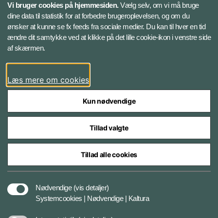
Vi bruger cookies på hjemmesiden.
Vælg selv, om vi må bruge
Instagram
dine data til statistik for at forbedre brugeroplevelsen, og om du
ønsker at kunne se fx feeds fra sociale medier. Du kan til hver en tid
ændre dit samtykke ved at klikke på det lille cookie-ikon i venstre side
Bluesky
af skærmen.
LinkedIn
Læs mere om cookies
Kun nødvendige
Tillad valgte
Styrelser og myndigheder under Forsvarsministeriet
Tillad alle cookies
Databeskyttelse og ansvar
Nødvendige
(vis detaljer)
Systemcookies | Nødvendige | Kaltura
Cookiepolitik