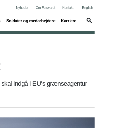
Nyheder
Om Forsvaret
Kontakt
English
(current)
(current)
n
Soldater og medarbejdere
Karriere
t
ng skal indgå i EU’s grænseagentur