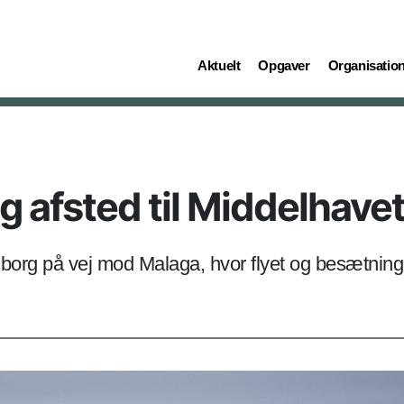
(current)
(current)
(current)
Aktuelt
Opgaver
Organisatio
g afsted til Middelhave
Aalborg på vej mod Malaga, hvor flyet og besætni