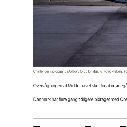
Challenger i solopgang i Aalborg forud for afgang. Foto: Preben / F
Overvågningen af Middelhavet sker for at imødegå i
Danmark har flere gang tidligere bidraget med Chal