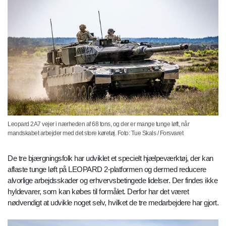
Leopard 2A7 vejer i nærheden af 68 tons, og der er mange tunge løft, når
mandskabet arbejder med det store køretøj. Foto: Tue Skals / Forsvaret
De tre bjærgningsfolk har udviklet et specielt hjælpeværktøj, der kan
aflaste tunge løft på LEOPARD 2-platformen og dermed reducere
alvorlige arbejdsskader og erhvervsbetingede lidelser. Der findes ikke
hyldevarer, som kan købes til formålet. Derfor har det været
nødvendigt at udvikle noget selv, hvilket de tre medarbejdere har gjort.