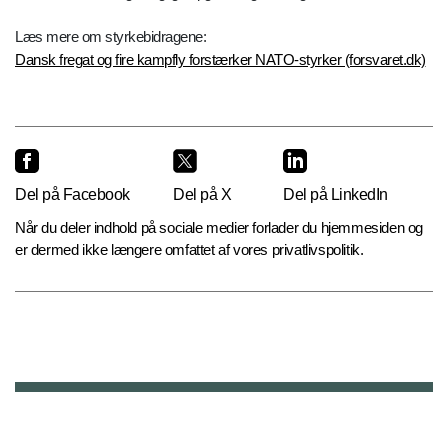
Læs mere om styrkebidragene:
Dansk fregat og fire kampfly forstærker NATO-styrker (forsvaret.dk)
Del på Facebook
Del på X
Del på LinkedIn
Når du deler indhold på sociale medier forlader du hjemmesiden og
er dermed ikke længere omfattet af vores privatlivspolitik.