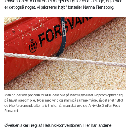
konventionen. Alt i alt er det meget nyttigt for os at deltage, og derfor
er det også noget, vi prioriterer højt,” fortæller Nanna Flensborg.
Man bruger ofte popcorn for at illudere olie på havmiljøøvelser. Popcorn opfører sig
på havet ligesom olie, flyder med vind og strøm på samme måde, så det er et nyttigt
og ikke-forurenende alternativ til olie, når man skal øve sig. Arkivfoto: Steffen Fog /
Forsvaret
Øvelsen sker i regi af Helsinki-konventionen. Her har landene