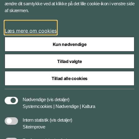
ændre dit samtykke ved at klikke på det lille cookie-ikon i venstre side
Bluesky
af skærmen.
LinkedIn
Læs mere om cookies
Kun nødvendige
Tillad valgte
Styrelser og myndigheder under Forsvarsministeriet
Tillad alle cookies
Databeskyttelse og ansvar
Nødvendige
(vis detaljer)
Systemcookies | Nødvendige | Kaltura
Cookiepolitik
Intern statistik
(vis detaljer)
Siteimprove
Tilgængelighedserklæring