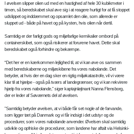
I øvelsen slipper olien ud med en hastighed af hele 30 kubikmeter i
timen, så beredskabet skal øve sig i at reagere hurtigt for at få stoppet
udslippet og inddæmmet og opsamlet den olie, som allerede er
sluppet ud - både på havet og på kysten, hvis olien når dertil.
Samtidig er der farligt gods og miljøfarlige kemikalier ombord på
containerskibet, som også risikerer at forurene havet. Dette skal
beredskabet også forhindre og bekæmpe.
“Det her er en kærkommen lejlighed til, at vi kan øve os sammen
med beredskaberne og miljøskibene fra vores nabolande. Det
betyder, at hvis der en dag sker en rigtig miljøkatastrofe, vil vi være
klar til at hjælpe - også på tværs af landegrænser, og vi kan rekvirere
hjælp fra vores nabolande," siger kaptajnløjtnant Nanna Flensborg,
der er leder af Søværnets del af øvelsen.
"Samtidig betyder øvelsen, at vi både får set nogle af de farvande,
som ligger tæt på Danmark og vi får indsigt i det udstyr og de
procedurer, som vores nabolande anvender. Øvelsen skal samtidig
udvikle og opfriske de procedurer, som landene har aftalt via Helsinki-