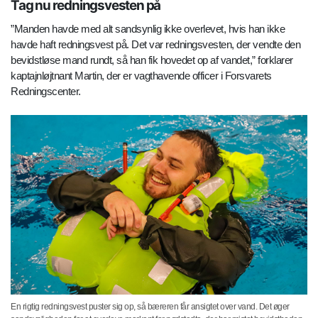
Tag nu redningsvesten på
”Manden havde med alt sandsynlig ikke overlevet, hvis han ikke
havde haft redningsvest på. Det var redningsvesten, der vendte den
bevidstløse mand rundt, så han fik hovedet op af vandet,” forklarer
kaptajnløjtnant Martin, der er vagthavende officer i Forsvarets
Redningscenter.
En rigtig redningsvest puster sig op, så bæreren får ansigtet over vand. Det øger