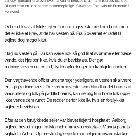
sandsynligheden for at overleve markant for nødstedte, der har mistet bevidstheden.
Billedet er fra en uddannelse for værnepligtige i Søværnet. Foto: Kristian Brøndum /
Forsvaret
Det er et krav, at fritidssejlere har redningsveste med om bord, men
det er ikke et krav, at de har vesten på. Fra Søværnet er rådet til
sejlere dog meget klart.
”Tag nu vesten på. Du kan være nok så god til at svømme eller træde
vande, det hjælper ikke, hvis du er bevidstløs. Der gør
redningsvesten en forskel,” lyder opfordringen fra kaptajnløjtnanten
Den vagthavende officer understreger yderligere, at vesten skal være
en rigtig redningsvest. De svømmeveste, som blandt andet bruges af
vindsurfere og folk på paddle boards, kan nemlig kun holde folk oppe,
ikke vende dem rundt. De redder derfor ikke liv, hvis en forulykket
sejler er bevidstløs.
Efter at den forulykkede sejler var blevet fløjet til hospitalet i Aalborg
sejlede besætningen fra Marinehjemmeværnsfartøjet Mandø parrets
sejlbåd til Anholt. Og næste dag sejlede marinehjemmeværnsfartøjet