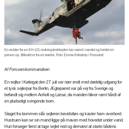
En redder fra en EH-101 redningshelikopter har været i vandet og hentet en
person op. Billedet er fra en øvelse. Foto: Emma Kirketerp / Forsvaret
Af Forsvarskommandoen
En sejltur i Kattegat den 27. juli var nær endt med dødelig udgang for
et tysk sejlerpar fra Berlin. Ægteparret var på vej fra Sverige og
befandt sig mellem Anholt og Læsø, da manden bliver ramt hårdt af
en pludseligt svingende bom.
Slaget fra bommen slår sejleren bevidstløs og kaster ham overbord.
Hustruen kan se sin mand ligge på maven med hovedet under vand.
Hun forsøger først at tage sejlet ned og dernæst at starte bådens