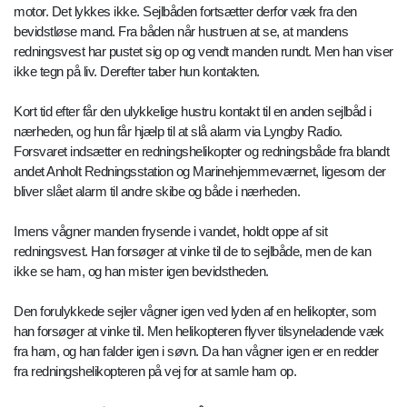
motor. Det lykkes ikke. Sejlbåden fortsætter derfor væk fra den
bevidstløse mand. Fra båden når hustruen at se, at mandens
redningsvest har pustet sig op og vendt manden rundt. Men han viser
ikke tegn på liv. Derefter taber hun kontakten.
Kort tid efter får den ulykkelige hustru kontakt til en anden sejlbåd i
nærheden, og hun får hjælp til at slå alarm via Lyngby Radio.
Forsvaret indsætter en redningshelikopter og redningsbåde fra blandt
andet Anholt Redningsstation og Marinehjemmeværnet, ligesom der
bliver slået alarm til andre skibe og både i nærheden.
Imens vågner manden frysende i vandet, holdt oppe af sit
redningsvest. Han forsøger at vinke til de to sejlbåde, men de kan
ikke se ham, og han mister igen bevidstheden.
Den forulykkede sejler vågner igen ved lyden af en helikopter, som
han forsøger at vinke til. Men helikopteren flyver tilsyneladende væk
fra ham, og han falder igen i søvn. Da han vågner igen er en redder
fra redningshelikopteren på vej for at samle ham op.