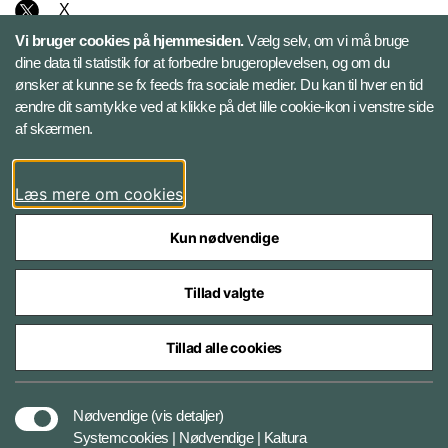
X
Vi bruger cookies på hjemmesiden.
Vælg selv, om vi må bruge
Instagram
dine data til statistik for at forbedre brugeroplevelsen, og om du
ønsker at kunne se fx feeds fra sociale medier. Du kan til hver en tid
ændre dit samtykke ved at klikke på det lille cookie-ikon i venstre side
Bluesky
af skærmen.
LinkedIn
Læs mere om cookies
Kun nødvendige
Tillad valgte
Styrelser og myndigheder under Forsvarsministeriet
Tillad alle cookies
Databeskyttelse og ansvar
Nødvendige
(vis detaljer)
Systemcookies | Nødvendige | Kaltura