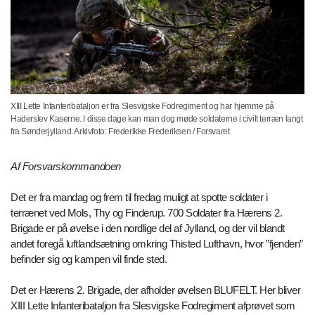
XIII Lette Infanteribataljon er fra Slesvigske Fodregiment og har hjemme på
Haderslev Kaserne. I disse dage kan man dog møde soldaterne i civilt terræn langt
fra Sønderjylland. Arkivfoto: Frederikke Frederiksen / Forsvaret
Af Forsvarskommandoen
Det er fra mandag og frem til fredag muligt at spotte soldater i
terrænet ved Mols, Thy og Finderup. 700 Soldater fra Hærens 2.
Brigade er på øvelse i den nordlige del af Jylland, og der vil blandt
andet foregå luftlandsætning omkring Thisted Lufthavn, hvor ”fjenden”
befinder sig og kampen vil finde sted.
Det er Hærens 2. Brigade, der afholder øvelsen BLUFELT. Her bliver
XIII Lette Infanteribataljon fra Slesvigske Fodregiment afprøvet som