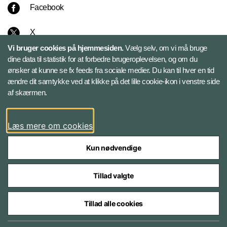
Facebook
X
Vi bruger cookies på hjemmesiden.
Vælg selv, om vi må bruge
Instagram
dine data til statistik for at forbedre brugeroplevelsen, og om du
ønsker at kunne se fx feeds fra sociale medier. Du kan til hver en tid
ændre dit samtykke ved at klikke på det lille cookie-ikon i venstre side
Bluesky
af skærmen.
LinkedIn
Læs mere om cookies
Kun nødvendige
Tillad valgte
Styrelser og myndigheder under Forsvarsministeriet
Tillad alle cookies