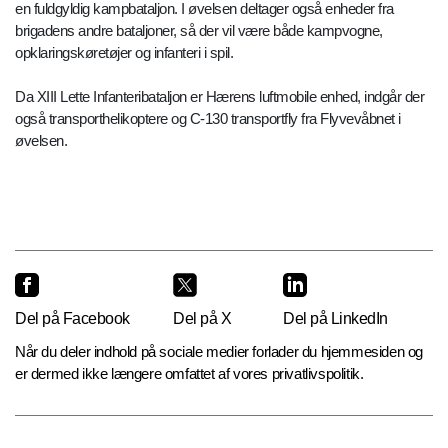
en fuldgyldig kampbataljon. I øvelsen deltager også enheder fra
brigadens andre bataljoner, så der vil være både kampvogne,
opklaringskøretøjer og infanteri i spil.
Da XIII Lette Infanteribataljon er Hærens luftmobile enhed, indgår der
også transporthelikoptere og C-130 transportfly fra Flyvevåbnet i
øvelsen.
Del på Facebook
Del på X
Del på LinkedIn
Når du deler indhold på sociale medier forlader du hjemmesiden og
er dermed ikke længere omfattet af vores privatlivspolitik.