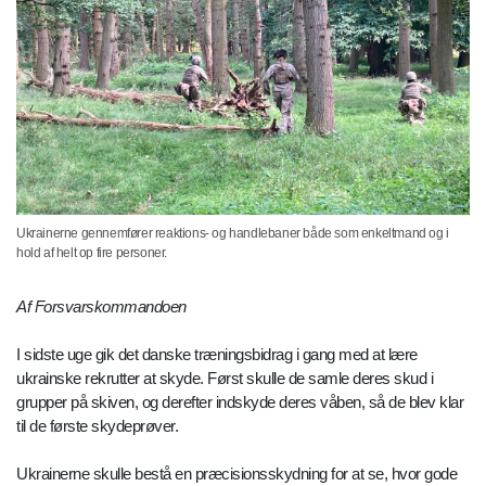
Ukrainerne gennemfører reaktions- og handlebaner både som enkeltmand og i
hold af helt op fire personer.
Af Forsvarskommandoen
I sidste uge gik det danske træningsbidrag i gang med at lære
ukrainske rekrutter at skyde. Først skulle de samle deres skud i
grupper på skiven, og derefter indskyde deres våben, så de blev klar
til de første skydeprøver.
Ukrainerne skulle bestå en præcisionsskydning for at se, hvor gode