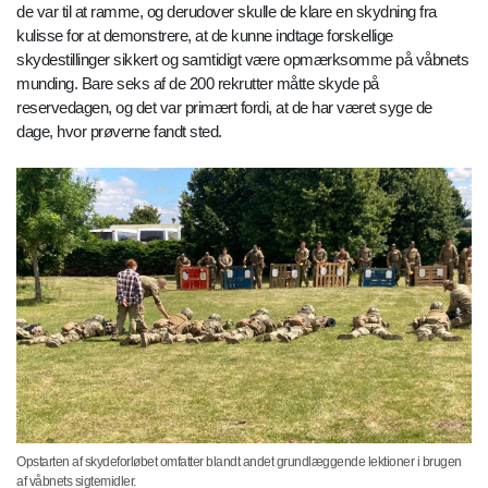
de var til at ramme, og derudover skulle de klare en skydning fra
kulisse for at demonstrere, at de kunne indtage forskellige
skydestillinger sikkert og samtidigt være opmærksomme på våbnets
munding. Bare seks af de 200 rekrutter måtte skyde på
reservedagen, og det var primært fordi, at de har været syge de
dage, hvor prøverne fandt sted.
Opstarten af skydeforløbet omfatter blandt andet grundlæggende lektioner i brugen
af våbnets sigtemidler.