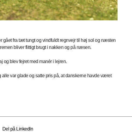
r gået fra tæt tungt og vindfuldt regnvejr til høj sol og næsten
remen bliver flittigt brugt i nakken og på næsen.
j og blev fejret med manér i lejren.
 alle var glade og satte pris på, at danskerne havde været
Del på LinkedIn