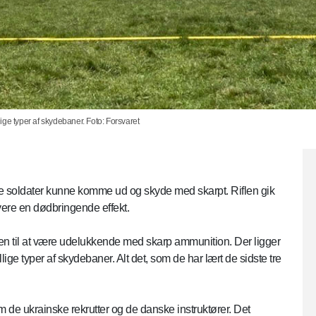
ge typer af skydebaner. Foto: Forsvaret
e soldater kunne komme ud og skyde med skarpt. Riflen gik
levere en dødbringende effekt.
en til at være udelukkende med skarp ammunition. Der ligger
ge typer af skydebaner. Alt det, som de har lært de sidste tre
m de ukrainske rekrutter og de danske instruktører. Det