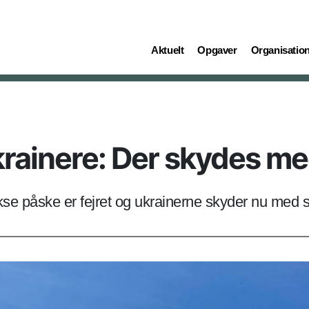
(current)
(current)
(current)
Aktuelt
Opgaver
Organisatio
rainere: Der skydes me
e påske er fejret og ukrainerne skyder nu med sk