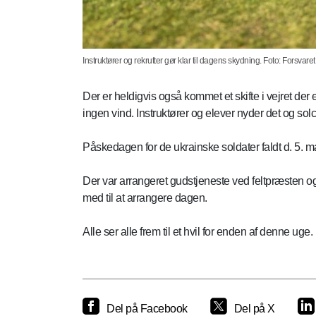
Instruktører og rekrutter gør klar til dagens skydning. Foto: Forsvaret
Der er heldigvis også kommet et skifte i vejret der e
ingen vind. Instruktører og elever nyder det og solc
Påskedagen for de ukrainske soldater faldt d. 5. ma
Der var arrangeret gudstjeneste ved feltpræsten og
med til at arrangere dagen.
Alle ser alle frem til et hvil for enden af denne uge.
Del på Facebook
Del på X