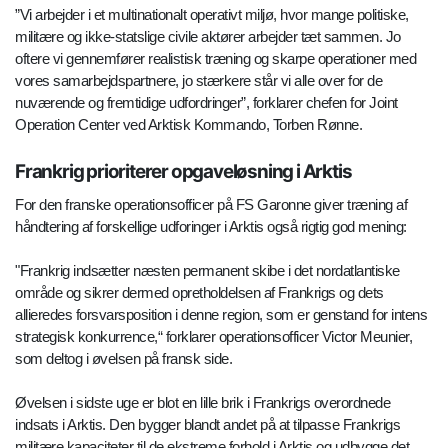
”Vi arbejder i et multinationalt operativt miljø, hvor mange politiske,
militære og ikke-statslige civile aktører arbejder tæt sammen. Jo
oftere vi gennemfører realistisk træning og skarpe operationer med
vores samarbejdspartnere, jo stærkere står vi alle over for de
nuværende og fremtidige udfordringer”, forklarer chefen for Joint
Operation Center ved Arktisk Kommando, Torben Rønne.
Frankrig prioriterer opgaveløsning i Arktis
For den franske operationsofficer på FS Garonne giver træning af
håndtering af forskellige udforinger i Arktis også rigtig god mening:
"Frankrig indsætter næsten permanent skibe i det nordatlantiske
område og sikrer dermed opretholdelsen af Frankrigs og dets
allieredes forsvarsposition i denne region, som er genstand for intens
strategisk konkurrence,“ forklarer operationsofficer Victor Meunier,
som deltog i øvelsen på fransk side.
Øvelsen i sidste uge er blot en lille brik i Frankrigs overordnede
indsats i Arktis. Den bygger blandt andet på at tilpasse Frankrigs
militære kapaciteter til de ekstreme forhold i Arktis og udbygge det