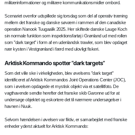
militærinformationer og militære kommunikationsmidler ombord.
Scenariet ovenfor udspillede sig torsdag som del af operativ træning
mellem det franske og danske søværn i rammen af den canadiske
operation Nanook Tuugaalik 2025. Her skiftede danske Lauge Koch
sin normale funktion som inspektionsfartøj i Grønland ud med rollen
som ”dark target” i form af en udenlandsk trawler, som blev opdaget
nær kysten i Vestgrønland i færd med ulovligt fiskeri.
Arktisk Kommando spotter ”dark targets”
Som det ville ske i virkeligheden, blev øvelsens ”dark target”
identificeret af Arktisk Kommandos Joint Operations Center (JOC),
som i øvelsen opdagede et mystisk objekt via et satellitfoto. De
vagthavende sendte herefter det franske skib Garonne ud for at
undersøge objektet og eskortere det til nærmere undersøgelser i
havnen i Nuuk.
Selvom hændelsen i øvelsen var fiktiv, er samarbejdet med franske
enheder yderst aktuelt for Arktisk Kommando: