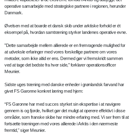
operative samarbejde med strategiske partnere i regionen, herunder
Danmark.
Øvelsen med at boarde et dansk skib under arktiske forhold er ét
eksempel på, hvordan samtræning styrker landenes operative evne.
”Dette samarbejde mellem allierede er en fremragende mulighed for
at udveksle erfaringer med vores forskellige partnere om vores
metoder, som ikke altid er ens. Dermed gør vi fremskridt sammen
ved at tage det bedste fra hver side,” forklarer operationsofficer
Meunier.
Sidste uges træning med danske enheder i grønlandsk farvand har
givet FS Garonne konkret læring med hjem:
“FS Garonne har med succes styrket sin ekspertise i at navigere
gennem is og fjorde, hvilket gør det muligt at operere effektivt i disse
områder, som franske skibe har mindre erfaring med. Vi ser frem til at
fortsætte træningen med vores allierede i Arktis i den nærmeste
fremtid," siger Meunier.