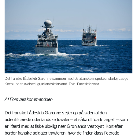
Det franske flådeskib Garonne sammen med det danske inspektionsfartøj Lauge
Koch under øvelser i grønlandsk farvand. Foto: Fransk forsvar
Af Forsvarskommandoen
Det franske flådeskib Garonne sejler op på siden af den
uidentificerede udenlandske trawler – et såkaldt ”dark target” – som
er i færd med at fiske ulovligt nær Grønlands vestkyst. Kort efter
border franske soldater trawleren, hvor de finder klassificerede