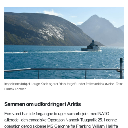
Inspektionsfartøjet Lauge Koch agerer ”dark target” under fælles arktisk øvelse. Foto:
Fransk Forsvar
Sammen om udfordringer i Arktis
Forsvaret har i de forgangne to uger samarbejdet med NATO-
allierede i den canadiske Operation Nanook Tuugaalik 25. I denne
operation deltog skibene MS Garonne fra Frankrig, William Hall fra