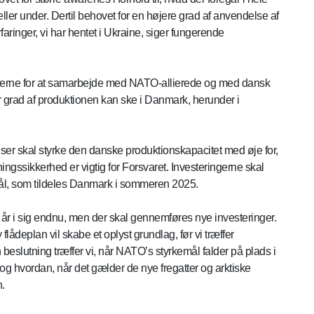
ler under. Dertil behovet for en højere grad af anvendelse af
ringer, vi har hentet i Ukraine, siger fungerende
ederne for at samarbejde med NATO-allierede og med dansk
tor grad af produktionen kan ske i Danmark, herunder i
ser skal styrke den danske produktionskapacitet med øje for,
ningssikkerhed er vigtig for Forsvaret. Investeringerne skal
l, som tildeles Danmark i sommeren 2025.
år i sig endnu, men der skal gennemføres nye investeringer.
 flådeplan vil skabe et oplyst grundlag, før vi træffer
beslutning træffer vi, når NATO’s styrkemål falder på plads i
e og hvordan, når det gælder de nye fregatter og arktiske
n.