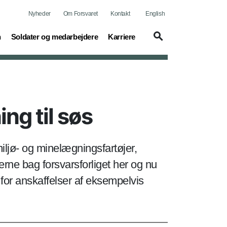
Nyheder
Om Forsvaret
Kontakt
English
(current)
(current)
n
Soldater og medarbejdere
Karriere
ng til søs
iljø- og minelægningsfartøjer,
rne bag forsvarsforliget her og nu
for anskaffelser af eksempelvis