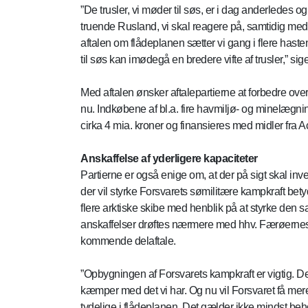
”De trusler, vi møder til søs, er i dag anderledes og
truende Rusland, vi skal reagere på, samtidig med
aftalen om flådeplanen sætter vi gang i flere hastend
til søs kan imødegå en bredere vifte af trusler,” s
Med aftalen ønsker aftalepartierne at forbedre o
nu. Indkøbene af bl.a. fire havmiljø- og minelægnin
cirka 4 mia. kroner og finansieres med midler fra A
Anskaffelse af yderligere kapaciteter
Partierne er også enige om, at der på sigt skal inves
der vil styrke Forsvarets sømilitære kampkraft betyd
flere arktiske skibe med henblik på at styrke den
anskaffelser drøftes nærmere med hhv. Færøernes 
kommende delaftale.
”Opbygningen af Forsvarets kampkraft er vigtig. D
kæmper med det vi har. Og nu vil Forsvaret få mer
tydelige i flådeplanen. Det gælder ikke mindst behov