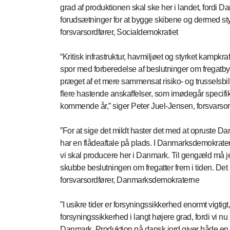
grad af produktionen skal ske her i landet, fordi 
forudsætninger for at bygge skibene og dermed sty
forsvarsordfører, Socialdemokratiet
“Kritisk infrastruktur, havmiljøet og styrket kampkra
spor med forberedelse af beslutninger om fregatb
præget af et mere sammensat risiko- og trusselsbil
flere hastende anskaffelser, som imødegår specifikke
kommende år,” siger Peter Juel-Jensen, forsvarsor
”For at sige det mildt haster det med at opruste Danm
har en flådeaftale på plads. I Danmarksdemokraterne
vi skal producere her i Danmark. Til gengæld må je
skubbe beslutningen om fregatter frem i tiden. Det 
forsvarsordfører, Danmarksdemokraterne
”I usikre tider er forsyningssikkerhed enormt vigtig
forsyningssikkerhed i langt højere grad, fordi vi n
Danmark. Produktion på dansk jord giver både en 