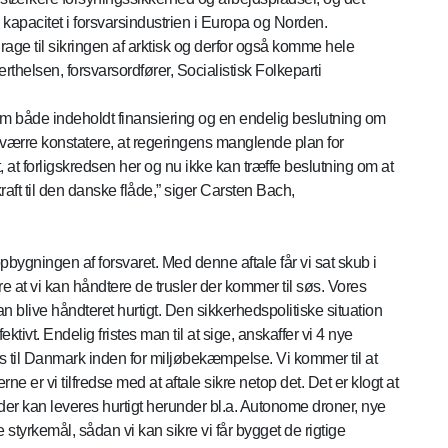
 kapacitet i forsvarsindustrien i Europa og Norden.
rage til sikringen af arktisk og derfor også komme hele
rthelsen, forsvarsordfører, Socialistisk Folkeparti
som både indeholdt finansiering og en endelig beslutning om
esværre konstatere, at regeringens manglende plan for
 at forligskredsen her og nu ikke kan træffe beslutning om at
aft til den danske flåde,” siger Carsten Bach,
 opbygningen af forsvaret. Med denne aftale får vi sat skub i
e at vi kan håndtere de trusler der kommer til søs. Vores
an blive håndteret hurtigt. Den sikkerhedspolitiske situation
ktivt. Endelig fristes man til at sige, anskaffer vi 4 nye
tes til Danmark inden for miljøbekæmpelse. Vi kommer til at
ne er vi tilfredse med at aftale sikre netop det. Det er klogt at
r, der kan leveres hurtigt herunder bl.a. Autonome droner, nye
tyrkemål, sådan vi kan sikre vi får bygget de rigtige