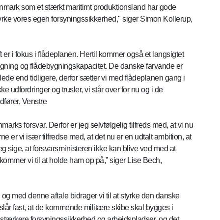
Danmark som et stærkt maritimt produktionsland har gode
rke vores egen forsyningssikkerhed," siger Simon Kollerup,
ft er i fokus i flådeplanen. Hertil kommer også et langsigtet
ygning og flådebygningskapacitet. De danske farvande er
lede end tidligere, derfor sætter vi med flådeplanen gang i
 udfordringer og trusler, vi står over for nu og i de
dfører, Venstre
arks forsvar. Derfor er jeg selvfølgelig tilfreds med, at vi nu
 er vi især tilfredse med, at det nu er en udtalt ambition, at
g sige, at forsvarsministeren ikke kan blive ved med at
kommer vi til at holde ham op på,” siger Lise Bech,
t, og med denne aftale bidrager vi til at styrke den danske
u slår fast, at de kommende militære skibe skal bygges i
stærkere forsyningssikkerhed og arbejdspladser, og det