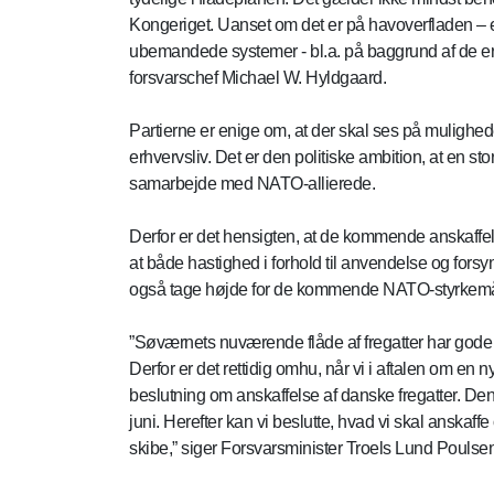
Kongeriget. Uanset om det er på havoverfladen – el
ubemandede systemer - bl.a. på baggrund af de erfa
forsvarschef Michael W. Hyldgaard.
Partierne er enige om, at der skal ses på muligh
erhvervsliv. Det er den politiske ambition, at en s
samarbejde med NATO-allierede.
Derfor er det hensigten, at de kommende anskaffel
at både hastighed i forhold til anvendelse og forsy
også tage højde for de kommende NATO-styrkemå
”Søværnets nuværende flåde af fregatter har gode 
Derfor er det rettidig omhu, når vi i aftalen om en ny
beslutning om anskaffelse af danske fregatter. Den 
juni. Herefter kan vi beslutte, hvad vi skal anskaff
skibe,” siger Forsvarsminister Troels Lund Poulse