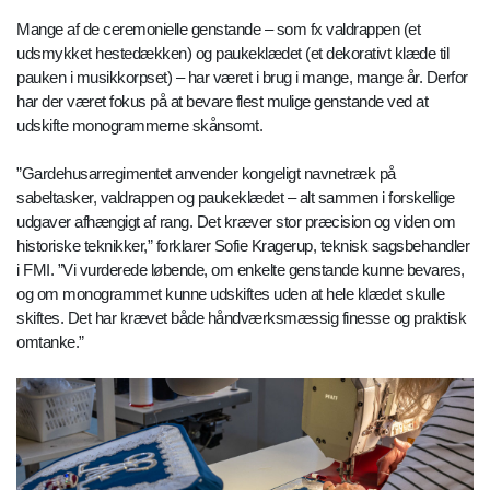
Mange af de ceremonielle genstande – som fx valdrappen (et
udsmykket hestedækken) og paukeklædet (et dekorativt klæde til
pauken i musikkorpset) – har været i brug i mange, mange år. Derfor
har der været fokus på at bevare flest mulige genstande ved at
udskifte monogrammerne skånsomt.
”Gardehusarregimentet anvender kongeligt navnetræk på
sabeltasker, valdrappen og paukeklædet – alt sammen i forskellige
udgaver afhængigt af rang. Det kræver stor præcision og viden om
historiske teknikker,” forklarer Sofie Kragerup, teknisk sagsbehandler
i FMI. ”Vi vurderede løbende, om enkelte genstande kunne bevares,
og om monogrammet kunne udskiftes uden at hele klædet skulle
skiftes. Det har krævet både håndværksmæssig finesse og praktisk
omtanke.”