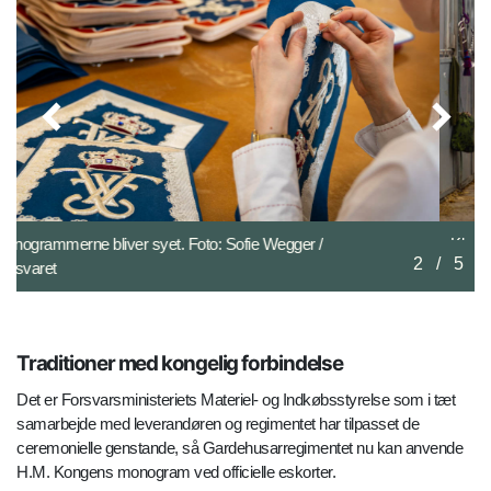
Klargøring til dagens eskorte. Foto: Casper Brock /
2
/
5
Forsvaret
Traditioner med kongelig forbindelse
Det er Forsvarsministeriets Materiel- og Indkøbsstyrelse som i tæt
samarbejde med leverandøren og regimentet har tilpasset de
ceremonielle genstande, så Gardehusarregimentet nu kan anvende
H.M. Kongens monogram ved officielle eskorter.