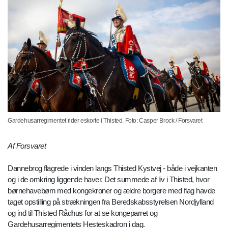
Gardehusarregimentet rider eskorte i Thisted. Foto: Casper Brock / Forsvaret
Af Forsvaret
Dannebrog flagrede i vinden langs Thisted Kystvej - både i vejkanten
og i de omkring liggende haver. Det summede af liv i Thisted, hvor
børnehavebørn med kongekroner og ældre borgere med flag havde
taget opstilling på strækningen fra Beredskabsstyrelsen Nordjylland
og ind til Thisted Rådhus for at se kongeparret og
Gardehusarregimentets Hesteskadron i dag.