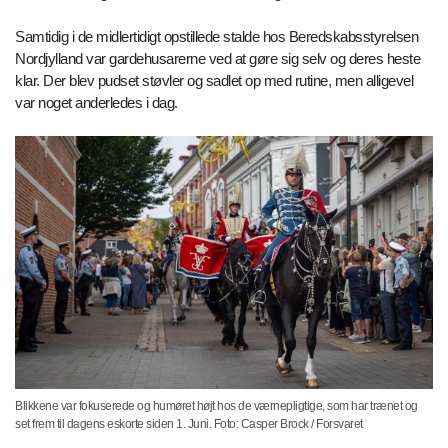
Samtidig i de midlertidigt opstillede stalde hos Beredskabsstyrelsen
Nordjylland var gardehusarerne ved at gøre sig selv og deres heste
klar. Der blev pudset støvler og sadlet op med rutine, men alligevel
var noget anderledes i dag.
Blikkene var fokuserede og humøret højt hos de værnepligtige, som har trænet og
set frem til dagens eskorte siden 1. Juni. Foto: Casper Brock / Forsvaret