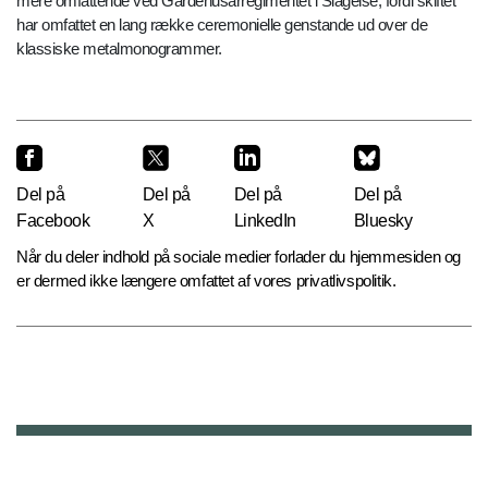
mere omfattende ved Gardehusarregimentet i Slagelse, fordi skiftet
har omfattet en lang række ceremonielle genstande ud over de
klassiske metalmonogrammer.
Del på
Del på
Del på
Del på
Facebook
X
LinkedIn
Bluesky
Når du deler indhold på sociale medier forlader du hjemmesiden og
er dermed ikke længere omfattet af vores privatlivspolitik.