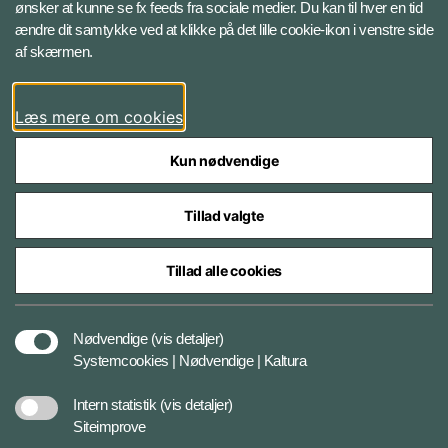
ønsker at kunne se fx feeds fra sociale medier. Du kan til hver en tid
ændre dit samtykke ved at klikke på det lille cookie-ikon i venstre side
Bluesky
af skærmen.
LinkedIn
Læs mere om cookies
Kun nødvendige
Tillad valgte
Styrelser og myndigheder under Forsvarsministeriet
Tillad alle cookies
Databeskyttelse og ansvar
Nødvendige
(vis detaljer)
Systemcookies | Nødvendige | Kaltura
Cookiepolitik
Intern statistik
(vis detaljer)
Siteimprove