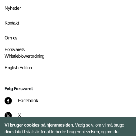
Nyheder
Kontakt
Om os
Forsvarets
Whistleblowerordning
English Edition
Følg Forsvaret
Facebook
X
Vi bruger cookies på hjemmesiden.
Vælg selv, om vi må bruge
Instagram
dine data til statistik for at forbedre brugeroplevelsen, og om du