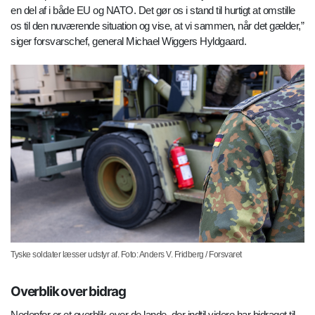
en del af i både EU og NATO. Det gør os i stand til hurtigt at omstille
os til den nuværende situation og vise, at vi sammen, når det gælder,”
siger forsvarschef, general Michael Wiggers Hyldgaard.
Tyske soldater læsser udstyr af. Foto: Anders V. Fridberg / Forsvaret
Overblik over bidrag
Nedenfor er et overblik over de lande, der indtil videre har bidraget til