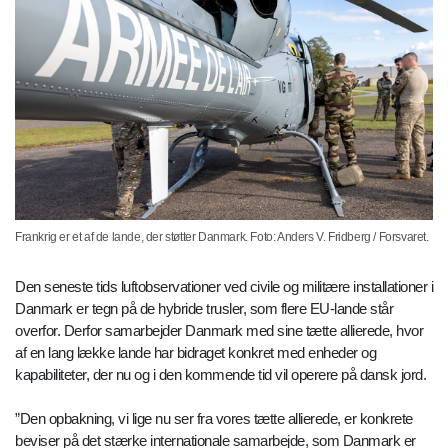
Frankrig er et af de lande, der støtter Danmark. Foto: Anders V. Fridberg / Forsvaret.
Den seneste tids luftobservationer ved civile og militære installationer i
Danmark er tegn på de hybride trusler, som flere EU-lande står
overfor. Derfor samarbejder Danmark med sine tætte allierede, hvor
af en lang lække lande har bidraget konkret med enheder og
kapabiliteter, der nu og i den kommende tid vil operere på dansk jord.
”Den opbakning, vi lige nu ser fra vores tætte allierede, er konkrete
beviser på det stærke internationale samarbejde, som Danmark er