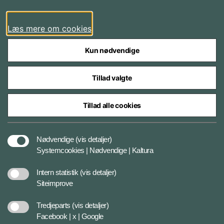
LinkedIn
Læs mere om cookies
Kun nødvendige
Tillad valgte
Styrelser og myndigheder under Forsvarsministeriet
Tillad alle cookies
Databeskyttelse og ansvar
Nødvendige
(vis detaljer)
Systemcookies | Nødvendige | Kaltura
Cookiepolitik
Intern statistik
(vis detaljer)
Siteimprove
Tilgængelighedserklæring
Tredjeparts
(vis detaljer)
Facebook | x | Google