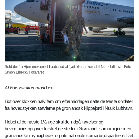
Soldater fra Hjemmeværnet træder ud af flyet efter ankomst til Nuuk lufthavn. Foto:
Simon Elbeck / Forsvaret
Af Forsvarskommandoen
Lidt over klokken halv fem om eftermiddagen satte de første soldater
fra hovedstyrken støvlerne på grønlandsk klippejord i Nuuk Lufthavn.
I løbet af de næste 1½ uge skal de indgå i øvelser og
bevogtningsopgaver forskellige steder i Grønland i samarbejde med
grønlandske myndigheder og internationale samarbejdspartnere. Det