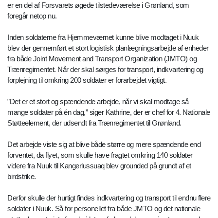
er en del af Forsvarets øgede tilstedeværelse i Grønland, som
foregår netop nu.
Inden soldaterne fra Hjemmeværnet kunne blive modtaget i Nuuk
blev der gennemført et stort logistisk planlægningsarbejde af enheder
fra både Joint Movement and Transport Organization (JMTO) og
Trænregimentet. Når der skal sørges for transport, indkvartering og
forplejning til omkring 200 soldater er forarbejdet vigtigt.
”Det er et stort og spændende arbejde, når vi skal modtage så
mange soldater på én dag,” siger Kathrine, der er chef for 4. Nationale
Støtteelement, der udsendt fra Trænregimentet til Grønland.
Det arbejde viste sig at blive både større og mere spændende end
forventet, da flyet, som skulle have fragtet omkring 140 soldater
videre fra Nuuk til Kangerlussuaq blev grounded på grundt af et
birdstrike.
Derfor skulle der hurtigt findes indkvartering og transport til endnu flere
soldater i Nuuk. Så for personellet fra både JMTO og det nationale