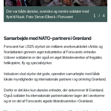
JMTO spiller en vigtig rolle, når soldater skal udsendes på
2
/
4
missioner og øvelser. Foto: Simon Elbeck / Forsvaret
Samarbejde med NATO-partnere i Grønland
Forsvaret har i 2025 styrket sin militære øvelsesaktivitet i Arktis og
Nordatlanten gennem øget indsættelse af Forsvarets enheder.
Udover soldaterne er der også en øget tilstedeværelse af fregatter,
helikoptere, fly og specialstyrker.
Indsatsen skal styrke det gode, operative samarbejde med både
lokale myndigheder og internationale partnere i og omkring Grønland.
Derfor er det ikke kun danske enheder, der ankommer til Grønland.
Også soldater fra internationale partnernationer tager del i øvelserne
og er en del af Forsvarets øgede tilstedeværelse i Grønland.