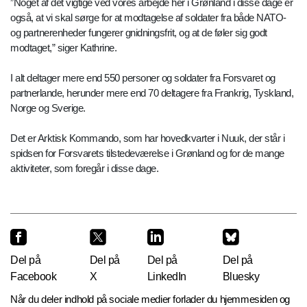
”Noget af det vigtige ved vores arbejde her i Grønland i disse dage er
også, at vi skal sørge for at modtagelse af soldater fra både NATO-
og partnerenheder fungerer gnidningsfrit, og at de føler sig godt
modtaget,” siger Kathrine.
I alt deltager mere end 550 personer og soldater fra Forsvaret og
partnerlande, herunder mere end 70 deltagere fra Frankrig, Tyskland,
Norge og Sverige.
Det er Arktisk Kommando, som har hovedkvarter i Nuuk, der står i
spidsen for Forsvarets tilstedeværelse i Grønland og for de mange
aktiviteter, som foregår i disse dage.
Del på
Del på
Del på
Del på
Facebook
X
LinkedIn
Bluesky
Når du deler indhold på sociale medier forlader du hjemmesiden og