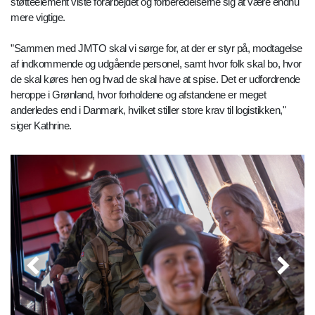
støtteelement viste forarbejdet og forberedelserne sig at være endnu
mere vigtige.
”Sammen med JMTO skal vi sørge for, at der er styr på, modtagelse
af indkommende og udgående personel, samt hvor folk skal bo, hvor
de skal køres hen og hvad de skal have at spise. Det er udfordrende
heroppe i Grønland, hvor forholdene og afstandene er meget
anderledes end i Danmark, hvilket stiller store krav til logistikken,"
siger Kathrine.