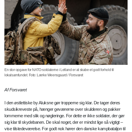
En stor opgave for NATO-soldaterne i Letland er at skabe et godt forhold til
lokalsamfundet. Foto: Lærke Weensgaard / Forsvaret
Af Forsvaret
I den østlettiske by Aluksne gør tropperne sig klar. De tager deres
skudsikreveste på, hænger geværerne over skulderen og pakker
lommerne med slik og nøgleringe. For dette er ikke soldater, der gør
sig klar til skydebanen. De skal noget, der er mindst lige så vigtigt –
vise tilstedeværelse. For godt nok hører den danske kampbataljon til