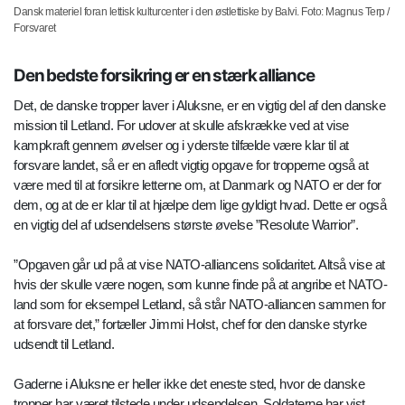
Dansk materiel foran lettisk kulturcenter i den østlettiske by Balvi. Foto: Magnus Terp /
Forsvaret
Den bedste forsikring er en stærk alliance
Det, de danske tropper laver i Aluksne, er en vigtig del af den danske
mission til Letland. For udover at skulle afskrække ved at vise
kampkraft gennem øvelser og i yderste tilfælde være klar til at
forsvare landet, så er en afledt vigtig opgave for tropperne også at
være med til at forsikre letterne om, at Danmark og NATO er der for
dem, og at de er klar til at hjælpe dem lige gyldigt hvad. Dette er også
en vigtig del af udsendelsens største øvelse ”Resolute Warrior”.
”Opgaven går ud på at vise NATO-alliancens solidaritet. Altså vise at
hvis der skulle være nogen, som kunne finde på at angribe et NATO-
land som for eksempel Letland, så står NATO-alliancen sammen for
at forsvare det,” fortæller Jimmi Holst, chef for den danske styrke
udsendt til Letland.
Gaderne i Aluksne er heller ikke det eneste sted, hvor de danske
tropper har været tilstede under udsendelsen. Soldaterne har vist