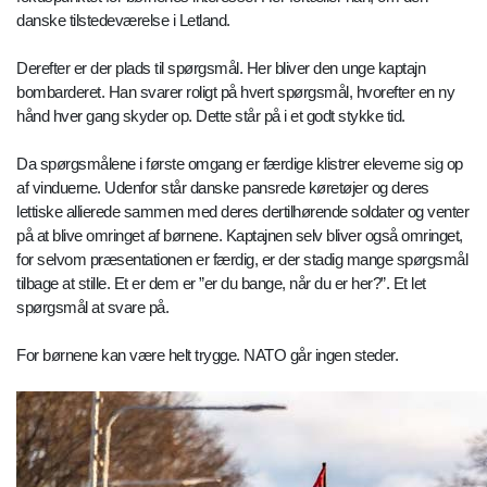
danske tilstedeværelse i Letland.
Derefter er der plads til spørgsmål. Her bliver den unge kaptajn
bombarderet. Han svarer roligt på hvert spørgsmål, hvorefter en ny
hånd hver gang skyder op. Dette står på i et godt stykke tid.
Da spørgsmålene i første omgang er færdige klistrer eleverne sig op
af vinduerne. Udenfor står danske pansrede køretøjer og deres
lettiske allierede sammen med deres dertilhørende soldater og venter
på at blive omringet af børnene. Kaptajnen selv bliver også omringet,
for selvom præsentationen er færdig, er der stadig mange spørgsmål
tilbage at stille. Et er dem er ”er du bange, når du er her?”. Et let
spørgsmål at svare på.
For børnene kan være helt trygge. NATO går ingen steder.