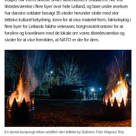
tilstedeværelse i flere byer over hele Letland, og bare under øvelsen
har danske soldater besøgt 35 steder herunder slotte med stor
lettiske kulturel betydning, torve for at vise materiel frem, fakkeloptog i
flere byer for Letlands faldne veteraner, borgmesterkontorer for at
forsikre og koordinere med de lokale om vores tilstedeværelse og
skoler for at vise fremtiden, at NATO er der for dem.
En dansk kampvogn bliver udstillet i den lettiske by Gulbene. Foto: Magnus Terp