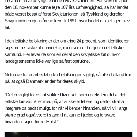
Letland er et af de yngste lande i NATO-alliancen. For selvom landet
den 18. november kunne fejre 107 års uafhængighed, så har landet
både været besat af først Sovjetunionen, så Tyskland og derefter
Sovjetunionen igen i årene frem til 1991, hvor landet officielt igen blev
frit.
I den lettiske befolkning er der omkring 24 procent, som identificerer
sig som russiske af oprindelse, men som er borgere i det lettiske
samfund. Her lever de som en del af den sovjetiske fortid, hvor
landegrænserne ikke var lige så fast optrukne.
Netop derfor er arbejdet ude i befolkningen vigtigt, så alle i Letland tror
på, at også Danmark er der for deres skyld.
”Det er vigtigt for os, at vi ikke bliver set, som en ekstern del af det
lettiske forsvar. Vi er med på, at vi ikke er lettere, og derfor skal vi
integrere os bedst muligt, for når vi kender hinanden, så vil vi i langt
større grad også være i stand til at kunne hjælpe og forsvare
hinanden, siger Jimmi Holst.”