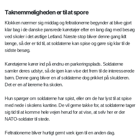
Taknemmeligheden er til at spore
Klokken nærmer sig middag og feltrationerne begynder at blive gjort
klar bag i de danske pansrede køretøjer efter en lang dag med besøg
ved skoler i det østlige Letland. Næste stop bliver denne gang lidt
længe, så der er tid til, at soldaterne kan spise og gøre sig klar til de
sidste besøg.
Køretøjerne kører ind på endnu en parkeringsplads. Soldaterne
samler deres udstyr, så de igen kan vise det frem til de interesserede
børn. Denne gang bliver en af soldaterne dog prikket på skulderen.
Det er en af lærerne fra skolen.
Hun spørger om soldaterne har spist, eller om de har lyst til at spise
med nede i skolens kantine. De vil gerne takke for, at soldaterne tager
sig tid til at komme hele vejen herud for at vise, at selv her er der
NATO-soldater til stede.
Feltrationerne bliver hurtigt gemt væk igen til en anden dag.