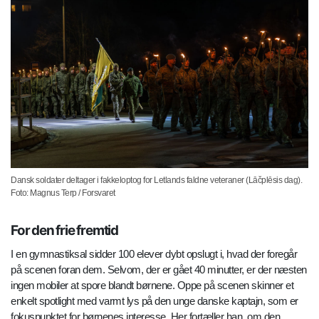
Dansk soldater deltager i fakkeloptog for Letlands faldne veteraner (Lāčplēsis dag).
Foto: Magnus Terp / Forsvaret
For den frie fremtid
I en gymnastiksal sidder 100 elever dybt opslugt i, hvad der foregår
på scenen foran dem. Selvom, der er gået 40 minutter, er der næsten
ingen mobiler at spore blandt børnene. Oppe på scenen skinner et
enkelt spotlight med varmt lys på den unge danske kaptajn, som er
fokuspunktet for børnenes interesse. Her fortæller han, om den