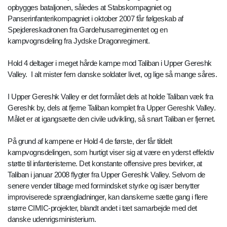
opbygges bataljonen, således at Stabskompagniet og
Panserinfanterikompagniet i oktober 2007 får følgeskab af
Spejdereskadronen fra Gardehusarregimentet og en
kampvognsdeling fra Jydske Dragonregiment.
Hold 4 deltager i meget hårde kampe mod Taliban i Upper Gereshk
Valley. I alt mister fem danske soldater livet, og lige så mange såres.
I Upper Gereshk Valley er det formålet dels at holde Taliban væk fra
Gereshk by, dels at fjerne Taliban komplet fra Upper Gereshk Valley.
Målet er at igangsætte den civile udvikling, så snart Taliban er fjernet.
På grund af kampene er Hold 4 de første, der får tildelt
kampvognsdelingen, som hurtigt viser sig at være en yderst effektiv
støtte til infanteristerne. Det konstante offensive pres bevirker, at
Taliban i januar 2008 flygter fra Upper Gereshk Valley. Selvom de
senere vender tilbage med formindsket styrke og især benytter
improviserede sprængladninger, kan danskerne sætte gang i flere
større CIMIC-projekter, blandt andet i tæt samarbejde med det
danske udenrigsministerium.