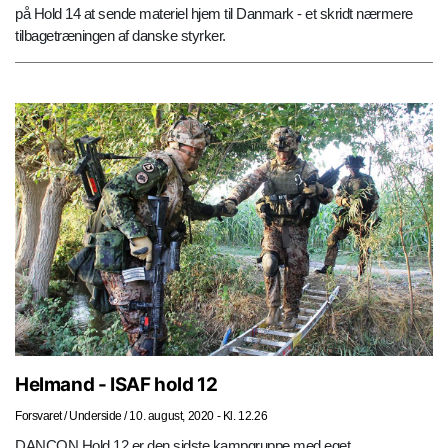
på Hold 14 at sende materiel hjem til Danmark - et skridt nærmere
tilbagetræningen af danske styrker.
Helmand - ISAF hold 12
Forsvaret
/
Underside
/
10. august, 2020 - Kl. 12.26
DANCON Hold 12 er den sidste kampgruppe med eget