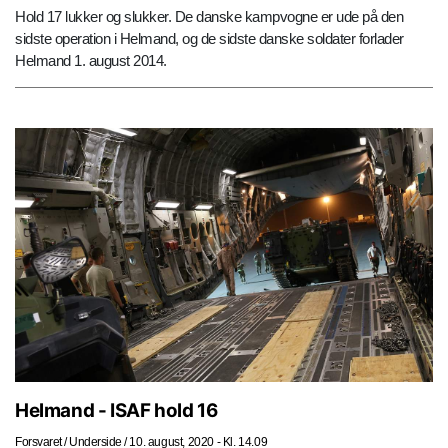
Hold 17 lukker og slukker. De danske kampvogne er ude på den
sidste operation i Helmand, og de sidste danske soldater forlader
Helmand 1. august 2014.
Helmand - ISAF hold 16
Forsvaret
/
Underside
/
10. august, 2020 - Kl. 14.09