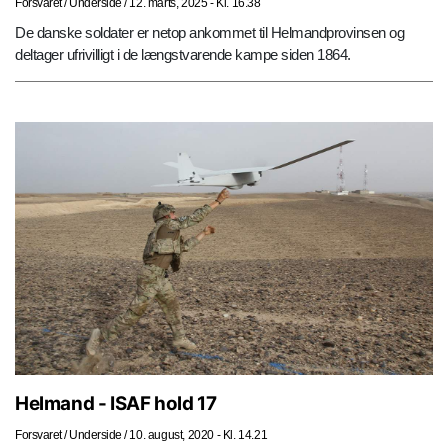
Forsvaret
/
Underside
/
12. marts, 2025 - Kl. 16.38
De danske soldater er netop ankommet til Helmandprovinsen og
deltager ufrivilligt i de længstvarende kampe siden 1864.
Helmand - ISAF hold 17
Forsvaret
/
Underside
/
10. august, 2020 - Kl. 14.21