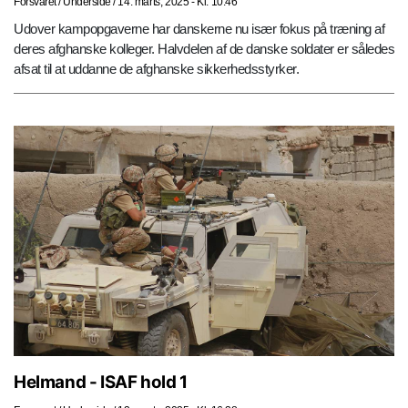
Forsvaret
/
Underside
/
14. marts, 2025 - Kl. 10.46
Udover kampopgaverne har danskerne nu især fokus på træning af
deres afghanske kolleger. Halvdelen af de danske soldater er således
afsat til at uddanne de afghanske sikkerhedsstyrker.
Helmand - ISAF hold 1