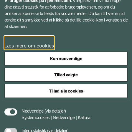
Vi bruger cookies på hjemmesiden.
Vælg selv, om vi må bruge
Instagram
dine data til statistik for at forbedre brugeroplevelsen, og om du
ønsker at kunne se fx feeds fra sociale medier. Du kan til hver en tid
ændre dit samtykke ved at klikke på det lille cookie-ikon i venstre side
Bluesky
af skærmen.
LinkedIn
Læs mere om cookies
Kun nødvendige
Tillad valgte
Styrelser og myndigheder under Forsvarsministeriet
Tillad alle cookies
Databeskyttelse og ansvar
Nødvendige
(vis detaljer)
Systemcookies | Nødvendige | Kaltura
Cookiepolitik
Intern statistik
(vis detaljer)