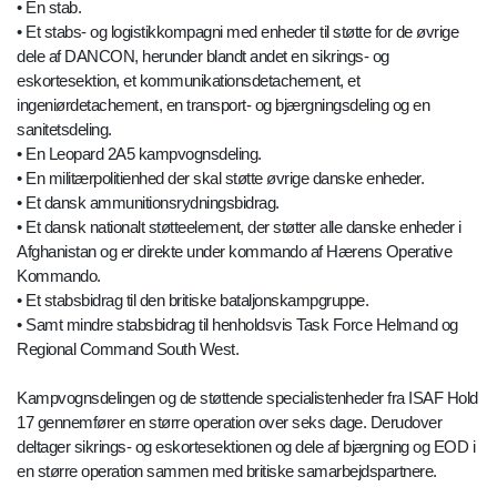
• En stab.
• Et stabs- og logistikkompagni med enheder til støtte for de øvrige
dele af DANCON, herunder blandt andet en sikrings- og
eskortesektion, et kommunikationsdetachement, et
ingeniørdetachement, en transport- og bjærgningsdeling og en
sanitetsdeling.
• En Leopard 2A5 kampvognsdeling.
• En militærpolitienhed der skal støtte øvrige danske enheder.
• Et dansk ammunitionsrydningsbidrag.
• Et dansk nationalt støtteelement, der støtter alle danske enheder i
Afghanistan og er direkte under kommando af Hærens Operative
Kommando.
• Et stabsbidrag til den britiske bataljonskampgruppe.
• Samt mindre stabsbidrag til henholdsvis Task Force Helmand og
Regional Command South West.
Kampvognsdelingen og de støttende specialistenheder fra ISAF Hold
17 gennemfører en større operation over seks dage. Derudover
deltager sikrings- og eskortesektionen og dele af bjærgning og EOD i
en større operation sammen med britiske samarbejdspartnere.