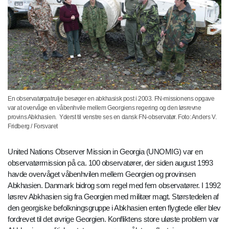
En observatørpatrulje besøger en abkhasisk post i 2003. FN-missionens opgave
var at overvåge en våbenhvile mellem Georgiens regering og den løsrevne
provins Abkhasien. Yderst til venstre ses en dansk FN-observatør. Foto: Anders V.
Fridberg / Forsvaret
United Nations Observer Mission in Georgia (UNOMIG) var en
observatørmission på ca. 100 observatører, der siden august 1993
havde overvåget våbenhvilen mellem Georgien og provinsen
Abkhasien. Danmark bidrog som regel med fem observatører. I 1992
løsrev Abkhasien sig fra Georgien med militær magt. Størstedelen af
den georgiske befolkningsgruppe i Abkhasien enten flygtede eller blev
fordrevet til det øvrige Georgien. Konfliktens store uløste problem var