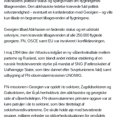
Abkhasiens politiske status og spørgsmålet om flygtningenes
tilbagevenden. Den abkhasiske ledelse krævede fuld politisk
selvstændighed – eventuelt en konføderation med Georgien – og ville
kun tillade en begrænset tilbagevenden af flygtningene.
Georgien tilbød Abkhasien en føderativ status og ret udstrakt
selvstyre, men krævede tilbagevenden af alle 250.000 flygtede
georgiere. FN, OSCE samt EU var involveret i konfliktløsningen.
I maj 1994 blev der i Moskva indgået en ny våbenhvileaftale mellem
parterne og Rusland, som blandt andet indebar etablering af en
russisk fredsbevarende styrke på mandat af SNG (Fællesskabet af
Uafhængige Stater, som blev dannet efter Sovjetunionens fald) samt
udbygning af FN-observatørmissionen UNOMIG.
FN-missionen i Georgien var opdelt i to sektorer, Zugdidisektoren og
Galisektoren, der lå på henholdsvis den abkhasiske og georgiske
side af våbenhvilelinjen. FN-observatørernes primære opgave var at
køre patruljer i de to sektorer, som blev tilrettelagt af
sektorhovedkvartererne. De skulle holde øje med bevæbnede
grupper, militære enheder og sikkerhedssituationen for områdets