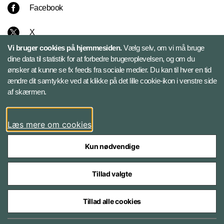
Facebook
X
Vi bruger cookies på hjemmesiden.
Vælg selv, om vi må bruge
Instagram
dine data til statistik for at forbedre brugeroplevelsen, og om du
ønsker at kunne se fx feeds fra sociale medier. Du kan til hver en tid
ændre dit samtykke ved at klikke på det lille cookie-ikon i venstre side
Bluesky
af skærmen.
LinkedIn
Læs mere om cookies
Kun nødvendige
Tillad valgte
Styrelser og myndigheder under Forsvarsministeriet
Tillad alle cookies