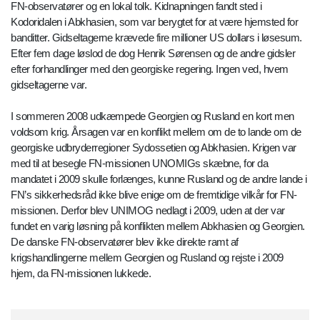
FN-observatører og en lokal tolk. Kidnapningen fandt sted i
Kodoridalen i Abkhasien, som var berygtet for at være hjemsted for
banditter. Gidseltagerne krævede fire millioner US dollars i løsesum.
Efter fem dage løslod de dog Henrik Sørensen og de andre gidsler
efter forhandlinger med den georgiske regering. Ingen ved, hvem
gidseltagerne var.
I sommeren 2008 udkæmpede Georgien og Rusland en kort men
voldsom krig. Årsagen var en konflikt mellem om de to lande om de
georgiske udbryderregioner Sydossetien og Abkhasien. Krigen var
med til at besegle FN-missionen UNOMIGs skæbne, for da
mandatet i 2009 skulle forlænges, kunne Rusland og de andre lande i
FN’s sikkerhedsråd ikke blive enige om de fremtidige vilkår for FN-
missionen. Derfor blev UNIMOG nedlagt i 2009, uden at der var
fundet en varig løsning på konflikten mellem Abkhasien og Georgien.
De danske FN-observatører blev ikke direkte ramt af
krigshandlingerne mellem Georgien og Rusland og rejste i 2009
hjem, da FN-missionen lukkede.