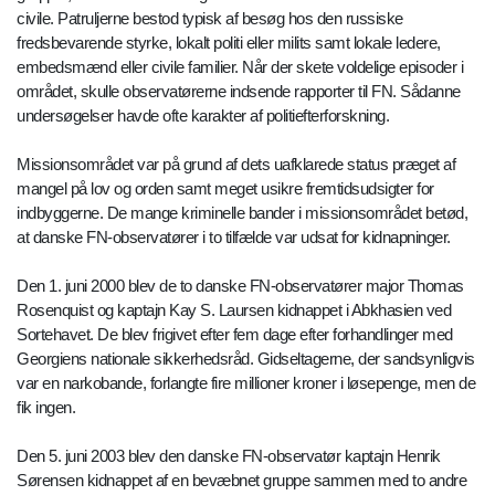
civile. Patruljerne bestod typisk af besøg hos den russiske
fredsbevarende styrke, lokalt politi eller milits samt lokale ledere,
embedsmænd eller civile familier. Når der skete voldelige episoder i
området, skulle observatørerne indsende rapporter til FN. Sådanne
undersøgelser havde ofte karakter af politiefterforskning.
Missionsområdet var på grund af dets uafklarede status præget af
mangel på lov og orden samt meget usikre fremtidsudsigter for
indbyggerne. De mange kriminelle bander i missionsområdet betød,
at danske FN-observatører i to tilfælde var udsat for kidnapninger.
Den 1. juni 2000 blev de to danske FN-observatører major Thomas
Rosenquist og kaptajn Kay S. Laursen kidnappet i Abkhasien ved
Sortehavet. De blev frigivet efter fem dage efter forhandlinger med
Georgiens nationale sikkerhedsråd. Gidseltagerne, der sandsynligvis
var en narkobande, forlangte fire millioner kroner i løsepenge, men de
fik ingen.
Den 5. juni 2003 blev den danske FN-observatør kaptajn Henrik
Sørensen kidnappet af en bevæbnet gruppe sammen med to andre