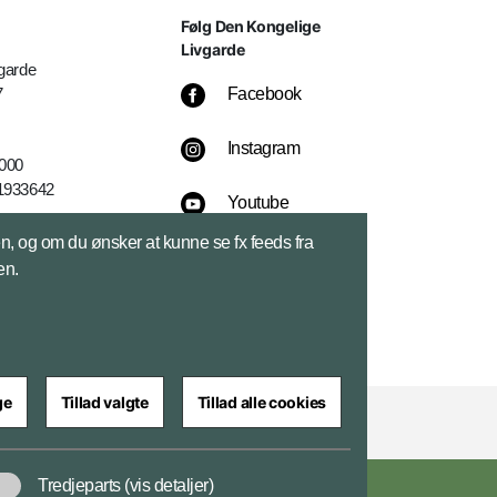
Følg Den Kongelige
Livgarde
garde
7
Facebook
Instagram
4000
1933642
Youtube
sen, og om du ønsker at kunne se fx feeds fra
LinkedIn
en.
ge
Tillad valgte
Tillad alle cookies
Tredjeparts
(vis detaljer)
ar
Cookiepolitik
Tilgængelighedserklæring