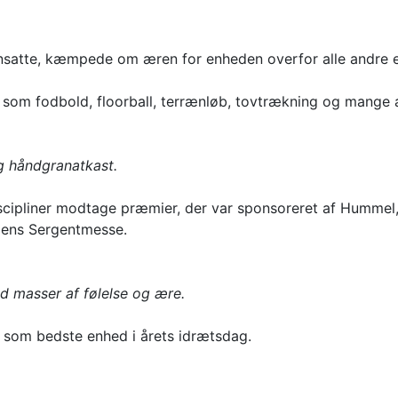
nsatte, kæmpede om æren for enheden overfor alle andre 
så som fodbold, floorball, terrænløb, tovtrækning og mange a
og håndgranatkast.
discipliner modtage præmier, der var sponsoreret af Hummel
dens Sergentmesse.
ed masser af følelse og ære.
t som bedste enhed i årets idrætsdag.