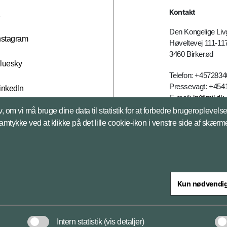
Kontakt
X
Den Kongelige Liv
nstagram
Høveltevej 111-11
3460 Birkerød
luesky
Telefon: +457283
Pressevagt: +454
inkedIn
E-mail:
lg@mil.dk
, om vi må bruge dine data til statistik for at forbedre brugeroplevel
samtykke ved at klikke på det lille cookie-ikon i venstre side af skærm
Kun nødvendi
steriet
Intern statistik
(vis detaljer)
Databeskyttelse og ansv