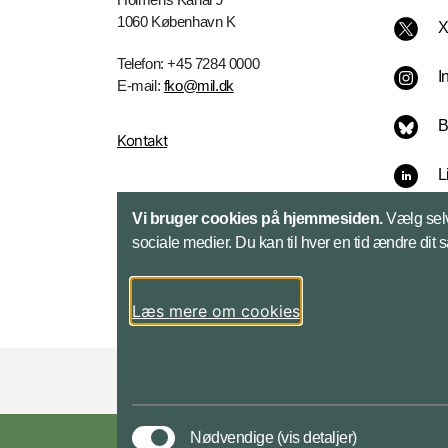
1060 København K
Telefon: +45 7284 0000
I
E-mail:
fko@mil.dk
B
Kontakt
L
Vi bruger cookies på hjemmesiden.
Vælg selv
sociale medier. Du kan til hver en tid ændre dit 
Læs mere om cookies
Styrelser og myndigheder under Forsvarsmini
Nødvendige
(vis detaljer)