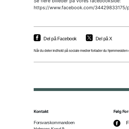
Se flere billeder på vores facebookside:
https://www.facebook.com/34429833175/p
Del på Facebook
Del på X
Når du deler indhold på sociale medier forlader du hjemmesiden og
Kontakt
Følg For
Forsvarskommandoen
F
Holmens Kanal 9