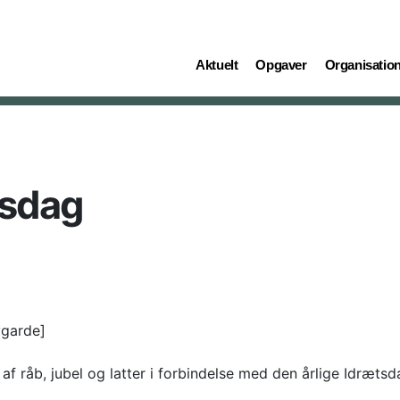
(current)
(current)
(current)
Aktuelt
Opgaver
Organisatio
tsdag
vgarde]
 råb, jubel og latter i forbindelse med den årlige Idrætsd