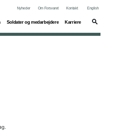
Nyheder
Om Forsvaret
Kontakt
English
(current)
(current)
n
Soldater og medarbejdere
Karriere
ag.