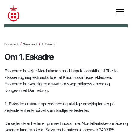
Forsvaret
Søværnet
1. Eskadre
Om 1. Eskadre
Eskadren besejler Nordatlanten med inspektionsskibe af Thetis-
klassen og inspektionsfartøjer af Knud Rasmussen-klassen.
Eskadren har yderligere ansvar for søopmålingsskibene og
Kongeskibet Dannebrog.
1. Eskadre omfatter spændende og alsidige arbejdspladser på
sejlende enheder såvel som landtjenestesteder.
De sejlende enheder er primært indsat i det Nordatlantiske område og
løser en lang række af Søværnets nationale opgaver 24/7/365.