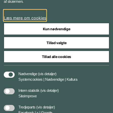
af skærmen.
Facebook
Læs mere om cookies
Kun nødvendige
Tillad valgte
Styrelser og myndigheder under Forsvarsministeriet
Tillad alle cookies
Databeskyttelse og ansvar
Nødvendige
(vis detaljer)
Systemcookies | Nødvendige | Kaltura
Cookiepolitik
Intern statistik
(vis detaljer)
Siteimprove
Tilgængelighedserklæring
Tredjeparts
(vis detaljer)
Facebook | x | Google