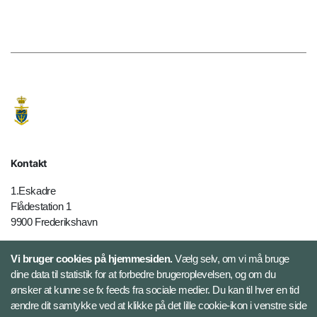
Kontakt
1.Eskadre
Flådestation 1
9900 Frederikshavn
Telefon: 72853223
Vi bruger cookies på hjemmesiden.
Vælg selv, om vi må bruge
E-mail:
1E-MYN@MIL.DK
dine data til statistik for at forbedre brugeroplevelsen, og om du
ønsker at kunne se fx feeds fra sociale medier. Du kan til hver en tid
ændre dit samtykke ved at klikke på det lille cookie-ikon i venstre side
Følg 1. Eskadre