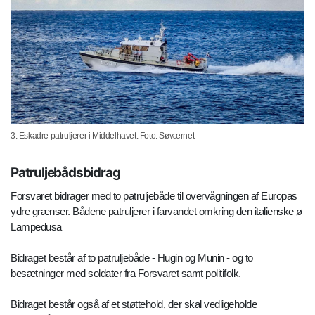
3. Eskadre patruljerer i Middelhavet. Foto: Søværnet
Patruljebådsbidrag
Forsvaret bidrager med to patruljebåde til overvågningen af Europas
ydre grænser. Bådene patruljerer i farvandet omkring den italienske ø
Lampedusa
Bidraget består af to patruljebåde - Hugin og Munin - og to
besætninger med soldater fra Forsvaret samt politifolk.
Bidraget består også af et støttehold, der skal vedligeholde