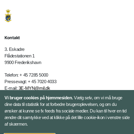
Kontakt
3. Eskadre
Flådestationen 1
9900 Frederikshavn
Telefon: + 45 7285 5000
Pressevagt: + 45 7020 4033
E-mail:
3E-MYN@mil.dk
Vi bruger cookies på hjemmesiden.
Vælg selv, om vi må bruge
dine data til statistik for at forbedre brugeroplevelsen, og om du
Databeskyttelse
ønsker at kunne se fx feeds fra sociale medier. Du kan til hver en tid
ændre dit samtykke ved at klikke på det lille cookie-ikon i venstre side
Følg 3. Eskadre
af skærmen.
Facebook