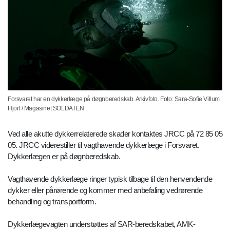
Forsvaret har en dykkerlæge på døgnberedskab. Arkivfoto. Foto: Sara-Sofie Villum
Hjort / Magasinet SOLDATEN
Ved alle akutte dykkerrelaterede skader kontaktes JRCC på 72 85 05
05. JRCC viderestiller til vagthavende dykkerlæge i Forsvaret.
Dykkerlægen er på døgnberedskab.
Vagthavende dykkerlæge ringer typisk tilbage til den henvendende
dykker eller pårørende og kommer med anbefaling vedrørende
behandling og transportform.
Dykkerlægevagten understøttes af SAR-beredskabet, AMK-