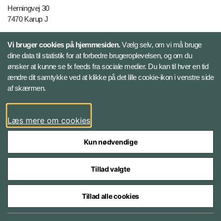
Herningvej 30
7470 Karup J
Telefon: +45 728 40000
Vi bruger cookies på hjemmesiden.
Vælg selv, om vi må bruge
E-mail:
fko@mil.dk
dine data til statistik for at forbedre brugeroplevelsen, og om du
ønsker at kunne se fx feeds fra sociale medier. Du kan til hver en tid
ændre dit samtykke ved at klikke på det lille cookie-ikon i venstre side
Følg Søværnet
af skærmen.
Facebook
Læs mere om cookies
Kun nødvendige
Tillad valgte
Styrelser og myndigheder under Forsvarsministeriet
Tillad alle cookies