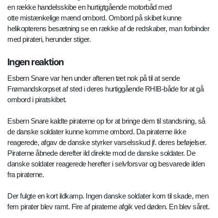
en række handelsskibe en hurtigtgående motorbåd med
otte mistænkelige mænd ombord. Ombord på skibet kunne
helikopterens besætning se en række af de redskaber, man forbinder
med pirateri, herunder stiger.
Ingen reaktion
Esbern Snare var hen under aftenen tæt nok på til at sende
Frømandskorpset af sted i deres hurtiggående RHIB-både for at gå
ombord i piratskibet.
Esbern Snare kaldte piraterne op for at bringe dem til standsning, så
de danske soldater kunne komme ombord. Da piraterne ikke
reagerede, afgav de danske styrker varselsskud jf. deres beføjelser.
Piraterne åbnede derefter ild direkte mod de danske soldater. De
danske soldater reagerede herefter i selvforsvar og besvarede ilden
fra piraterne.
Der fulgte en kort ildkamp. Ingen danske soldater kom til skade, men
fem pirater blev ramt. Fire af piraterne afgik ved døden. En blev såret.