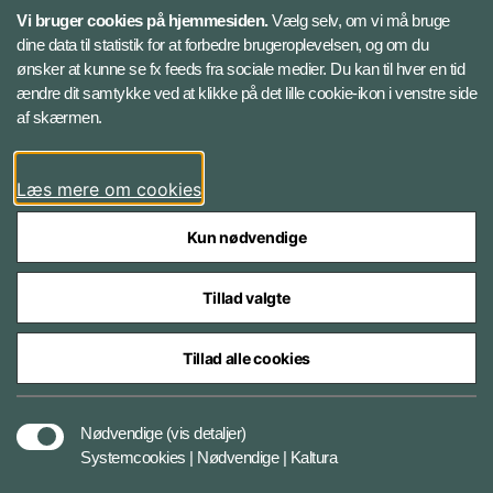
Vi bruger cookies på hjemmesiden.
Vælg selv, om vi må bruge
Instagram
dine data til statistik for at forbedre brugeroplevelsen, og om du
ønsker at kunne se fx feeds fra sociale medier. Du kan til hver en tid
ændre dit samtykke ved at klikke på det lille cookie-ikon i venstre side
Bluesky
af skærmen.
LinkedIn
Læs mere om cookies
Kun nødvendige
Tillad valgte
Styrelser og myndigheder under Forsvarsministeriet
Tillad alle cookies
Databeskyttelse og ansvar
Nødvendige
(vis detaljer)
Systemcookies | Nødvendige | Kaltura
Cookiepolitik