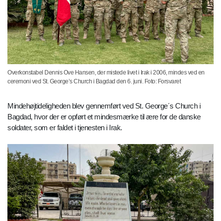
Overkonstabel Dennis Ove Hansen, der mistede livet i Irak i 2006, mindes ved en
ceremoni ved St. George’s Church i Bagdad den 6. juni. Foto: Forsvaret
Mindehøjtideligheden blev gennemført ved St. George´s Church i
Bagdad, hvor der er opført et mindesmærke til ære for de danske
soldater, som er faldet i tjenesten i Irak.