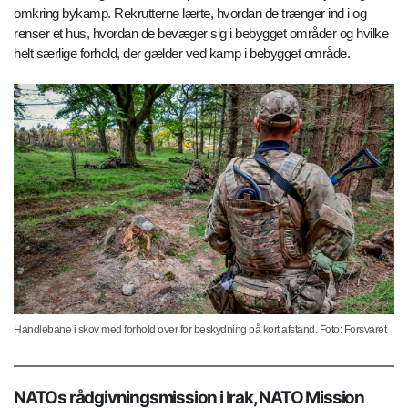
omkring bykamp. Rekrutterne lærte, hvordan de trænger ind i og
renser et hus, hvordan de bevæger sig i bebygget områder og hvilke
helt særlige forhold, der gælder ved kamp i bebygget område.
Handlebane i skov med forhold over for beskydning på kort afstand. Foto: Forsvaret
NATOs rådgivningsmission i Irak, NATO Mission