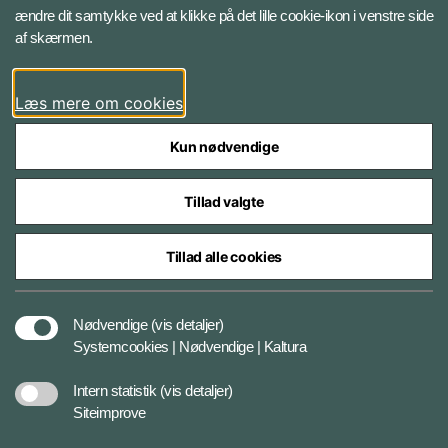
ændre dit samtykke ved at klikke på det lille cookie-ikon i venstre side
Bluesky
af skærmen.
LinkedIn
Læs mere om cookies
Kun nødvendige
Tillad valgte
Styrelser og myndigheder under Forsvarsministeriet
Tillad alle cookies
Databeskyttelse og ansvar
Nødvendige
(vis detaljer)
Systemcookies | Nødvendige | Kaltura
Cookiepolitik
Intern statistik
(vis detaljer)
Siteimprove
Tilgængelighedserklæring