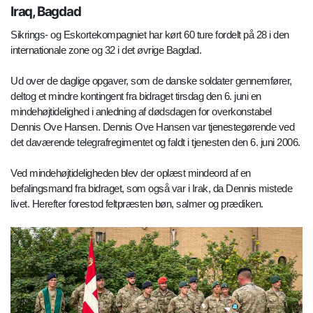
Iraq, Bagdad
Sikrings- og Eskortekompagniet har kørt 60 ture fordelt på 28 i den
internationale zone og 32 i det øvrige Bagdad.
Ud over de daglige opgaver, som de danske soldater gennemfører,
deltog et mindre kontingent fra bidraget tirsdag den 6. juni en
mindehøjtidelighed i anledning af dødsdagen for overkonstabel
Dennis Ove Hansen. Dennis Ove Hansen var tjenestegørende ved
det daværende telegrafregimentet og faldt i tjenesten den 6. juni 2006.
Ved mindehøjtideligheden blev der oplæst mindeord af en
befalingsmand fra bidraget, som også var i Irak, da Dennis mistede
livet. Herefter forestod feltpræsten bøn, salmer og prædiken.