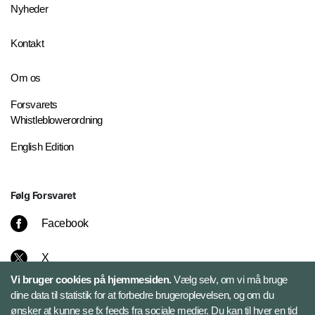
Nyheder
Kontakt
Om os
Forsvarets
Whistleblowerordning
English Edition
Følg Forsvaret
Facebook
X
Vi bruger cookies på hjemmesiden.
Vælg selv, om vi må bruge
Instagram
dine data til statistik for at forbedre brugeroplevelsen, og om du
ønsker at kunne se fx feeds fra sociale medier. Du kan til hver en tid